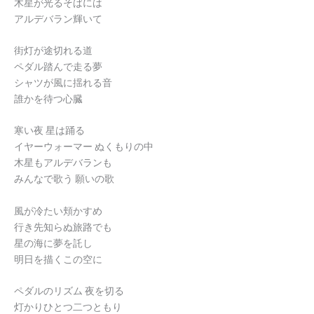
木星が光るそばには
アルデバラン輝いて
街灯が途切れる道
ペダル踏んで走る夢
シャツが風に揺れる音
誰かを待つ心臓
寒い夜 星は踊る
イヤーウォーマー ぬくもりの中
木星もアルデバランも
みんなで歌う 願いの歌
風が冷たい頬かすめ
行き先知らぬ旅路でも
星の海に夢を託し
明日を描くこの空に
ペダルのリズム 夜を切る
灯かりひとつ二つともり