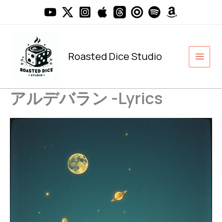
内
容
を
ス
キ
Roasted Dice Studio
ッ
プ
アルデバラン -Lyrics