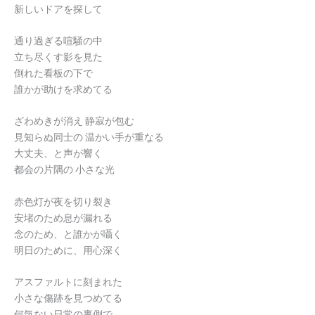
新しいドアを探して
通り過ぎる喧騒の中
立ち尽くす影を見た
倒れた看板の下で
誰かが助けを求めてる
ざわめきが消え 静寂が包む
見知らぬ同士の 温かい手が重なる
大丈夫、と声が響く
都会の片隅の 小さな光
赤色灯が夜を切り裂き
安堵のため息が漏れる
念のため、と誰かが囁く
明日のために、用心深く
アスファルトに刻まれた
小さな傷跡を見つめてる
何気ない日常の裏側で