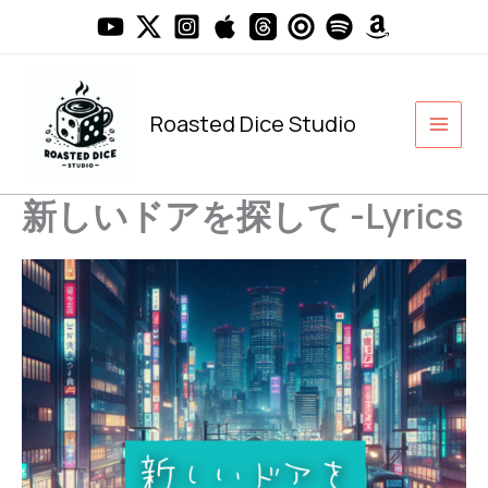
内
容
を
ス
キ
Roasted Dice Studio
ッ
プ
新しいドアを探して -Lyrics