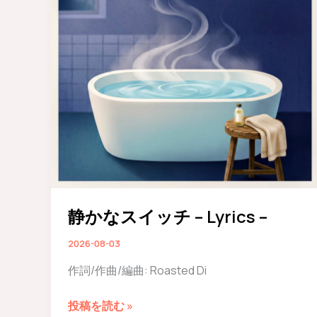
静かなスイッチ – Lyrics –
2026-08-03
作詞/作曲/編曲: Roasted Di
静
投稿を読む »