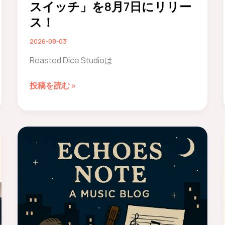
の
スイッチ」を8月7日にリリー
嵐
ス！
と
2026-08-03
静
寂
Roasted Dice Studioは
の
ド
ON
投稿を読む »
ラ
か
マ。
ら
Roasted
OFF
Dice
へ、
Studio、
身
最
体
新
と
シ
心
ン
が
グ
解