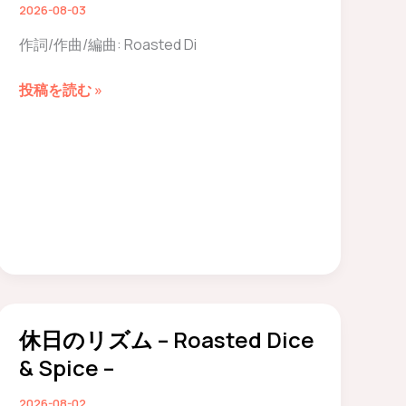
2026-08-03
作詞/作曲/編曲: Roasted Di
鏡
投稿を読む »
の
中
の
迷
路
–
Lyrics
–
休日のリズム – Roasted Dice
& Spice –
2026-08-02