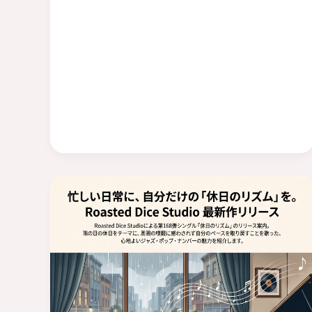
か
な
ス
イ
ッ
チ
–
Lyrics
–