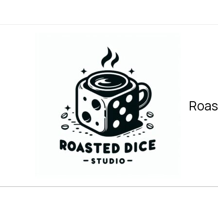
内
容
を
ス
キ
ッ
プ
Roas