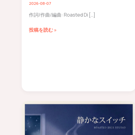
2026-08-07
作詞/作曲/編曲: Roasted Di […]
Flash
投稿を読む »
&
Echoes
–
Lyrics
–