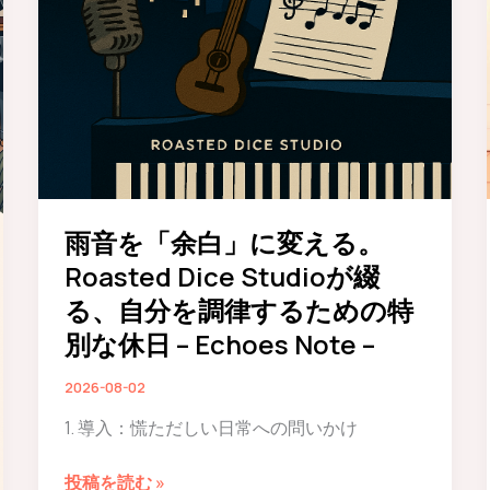
ル
き
「Flash
放
&
た
Echoes」
れ
を
る
8
至
月
福
10
の
日
チ
雨音を「余白」に変える。
に
ル
Roasted Dice Studioが綴
リ
タ
る、自分を調律するための特
リ
イ
別な休日 – Echoes Note –
ー
ム。
ス！
Roasted
2026-08-02
Dice
1. 導入：慌ただしい日常への問いかけ
Studio、
お
雨
投稿を読む »