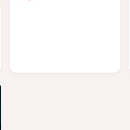
風
音
呂
を
上
「余
が
白」
り
に
の
変
リ
え
セ
る。
ッ
Roasted
ト
Dice
時
Studio
間
が
を
綴
描
る、
く
自
最
分
新
を
シ