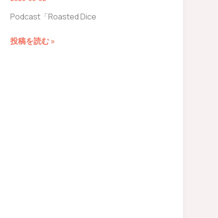
Podcast「Roasted Dice
休
投稿を読む »
日
の
リ
ズ
ム
–
Roasted
Dice
&
Spice
–