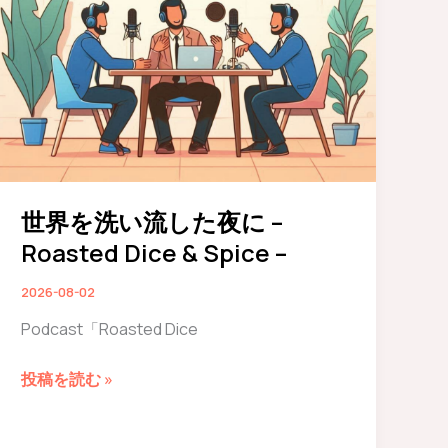
世界を洗い流した夜に –
Roasted Dice & Spice –
2026-08-02
Podcast「Roasted Dice
世
投稿を読む »
界
を