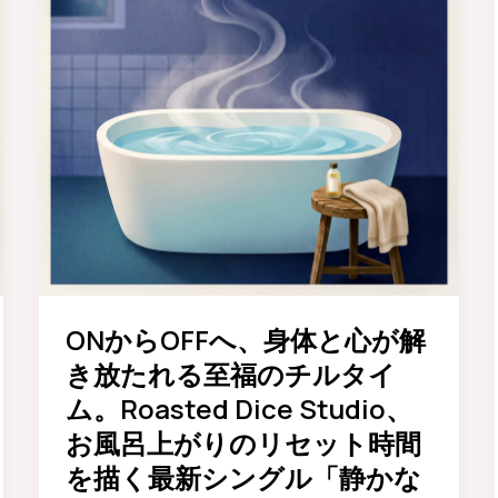
花
火
は
愛
さ
れ
る
の
か？
窓
越
し
ONからOFFへ、身体と心が解
に
き放たれる至福のチルタイ
眺
ム。Roasted Dice Studio、
め
お風呂上がりのリセット時間
る
を描く最新シングル「静かな
夏