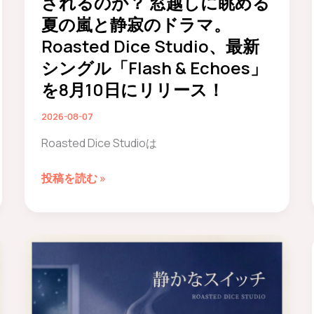
されるのか？ 窓越しに眺める
夏の嵐と静寂のドラマ。
Roasted Dice Studio、最新
シングル「Flash & Echoes」
を8月10日にリリース！
2026-08-07
Roasted Dice Studioは
な
投稿を読む »
ぜ
雷
は
恐
れ
ら
れ、