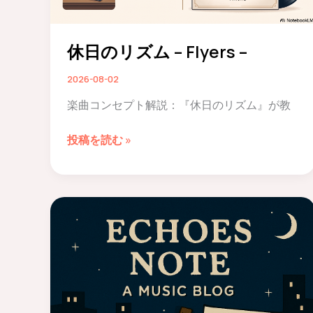
休日のリズム – Flyers –
2026-08-02
楽曲コンセプト解説：『休日のリズム』が教
休
投稿を読む »
日
の
リ
ズ
ム
–
Flyers
–