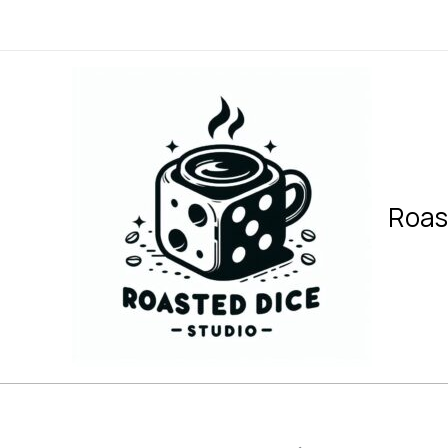
内
容
を
ス
キ
ッ
プ
Roas