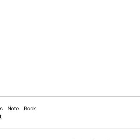
rs
Note
Book
t