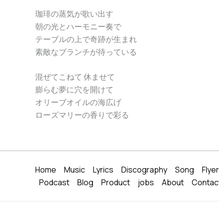
珈琲の蒸気が歌い出す
朝の光とハーモニー奏で
テーブルの上で奇跡が生まれ
素敵なブランチが待っている
混ぜてこねて 休ませて
膨らむ夢に穴を開けて
オリーブオイルの海広げ
ローズマリーの香りで彩る
Home
Music
Lyrics
Discography
Song
Flye
Podcast
Blog
Product
jobs
About
Contac