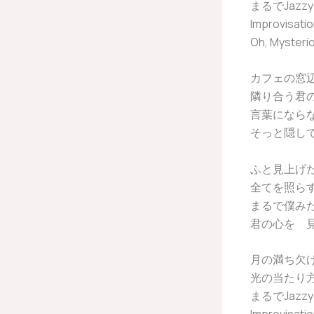
まるでJazz
Improvis
Oh, Mysteri
カフェの窓辺 
隣り合う君
言葉にならない
そっと隠し
ふと見上げた空
全てを照ら
まるで僕み
君の心を 
月の満ち欠
光の当たり
まるでJazz