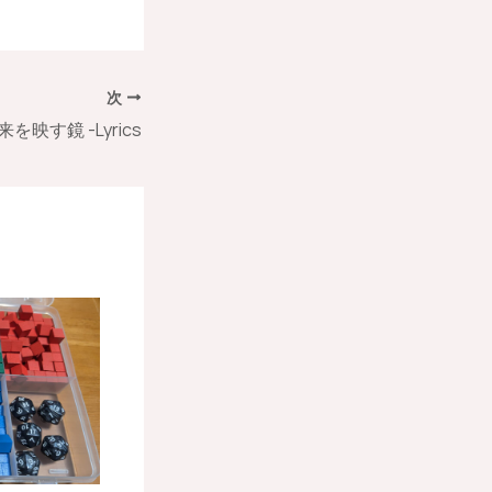
次
来を映す鏡 -Lyrics