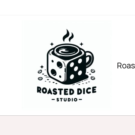
内
容
を
ス
キ
ッ
プ
Roas