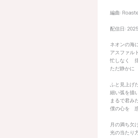
編曲: Roasted
配信日: 202
ネオンの海に 
アスファル
忙しなく 
ただ静かに
ふと見上げた空
細い弧を描
まるで君み
僕の心を 
月の満ち欠
光の当たり