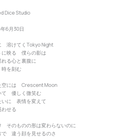
 Dice Studio
5年6月30日
溶けてくTokyo Night
トに映る 僕らの影は
揺れる心と裏腹に
 時を刻む
には Crescent Moon
いて 優しく微笑む
たいに 表情を変えて
惑わせる
け そのものの形は変わらないのに
方で 違う顔を見せるのさ