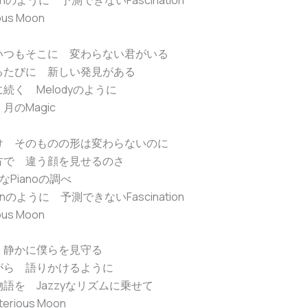
ationのように 予測できないFascination
ous Moon
いつもそこに 変わらない君がいる
るたびに 新しい発見がある
続く Melodyのように
月のMagic
け そのものの形は変わらないのに
方で 違う顔を見せるのさ
yなPianoの調べ
ationのように 予測できないFascination
ous Moon
 静かに僕らを見守る
がら 語りかけるように
語を Jazzyなリズムに乗せて
sterious Moon