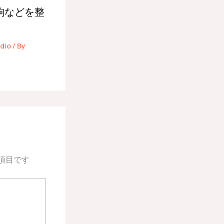
駒などを整
dio
/ By
項目です