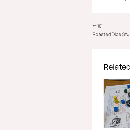
前
Related