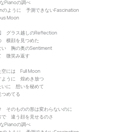
yなPianoの調べ
ationのように 予測できないFascination
ous Moon
グラス越しのReflection
の 横顔を見つめた
 胸の奥のSentiment
て 微笑み返す
には Full Moon
すように 煌めき放つ
たいに 想いを秘めて
見つめてる
け そのものの形は変わらないのに
方で 違う顔を見せるのさ
yなPianoの調べ