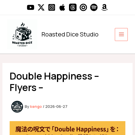
内
容
を
ス
キ
Roasted Dice Studio
ッ
プ
Double Happiness –
Flyers –
By
kengo
/
2026-06-27