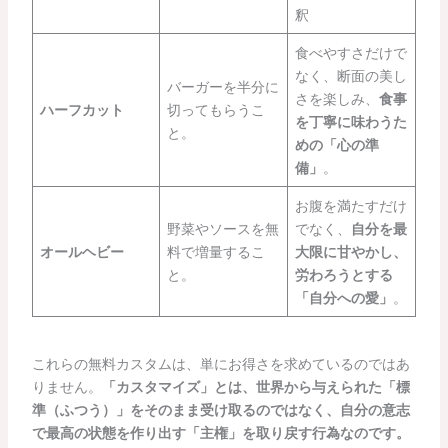
釈
食べやすさだけで
なく、断面の美し
バーガーを半分に
さを楽しみ、
食事
ハーフカット
切ってもらうこ
を丁寧に味わうた
と。
めの「心の準
備」
。
お腹を満たすだけ
野菜やソースを無
でなく、
自分を最
オールヘビー
料で増量するこ
大限に甘やかし、
と。
労わろうとする
「自分への愛」
。
これらの無料カスタムは、単にお得さを求めているのではあ
りません。
「カスタマイズ」とは、世界から与えられた「標
準（ふつう）」をそのまま受け取るのではなく、自分の意志
で最高の状態を作り出す「主権」を取り戻す行為なのです。