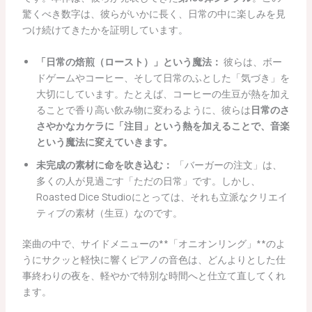
驚くべき数字は、彼らがいかに長く、日常の中に楽しみを見
つけ続けてきたかを証明しています。
「日常の焙煎（ロースト）」という魔法：
彼らは、ボー
ドゲームやコーヒー、そして日常のふとした「気づき」を
大切にしています。たとえば、コーヒーの生豆が熱を加え
ることで香り高い飲み物に変わるように、彼らは
日常のさ
さやかなカケラに「注目」という熱を加えることで、音楽
という魔法に変えていきます。
未完成の素材に命を吹き込む：
「バーガーの注文」は、
多くの人が見過ごす「ただの日常」です。しかし、
Roasted Dice Studioにとっては、それも立派なクリエイ
ティブの素材（生豆）なのです。
楽曲の中で、サイドメニューの**「オニオンリング」**のよ
うにサクッと軽快に響くピアノの音色は、どんよりとした仕
事終わりの夜を、軽やかで特別な時間へと仕立て直してくれ
ます。