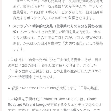
「オールヘビー」で増した具材は、視覚的な満足感を与え
ます。歌詞にある**「溢れるほどの愛を挟んで」**という
言葉通り、それは作り手のサービスを超えて、自分自身を
肯定するポジティブなエネルギーの象徴となります。
ステップ3：精神的な充足（仕事終わりの自分を労わる儀
式）
ハーフカットされた美しい断面を眺めながら、ゆっ
くりと味わう。この丁寧なプロセスが、忙しい現実を忘れ
させ、がんばった自分を癒やす「大切な儀式」として機能
します。
このように、自分のためにひと工夫加える姿勢こそが、日常
の中に「2倍の幸せ」を生み出す種となります。こうした
「日常を面白がる視点」は、この楽曲を生み出したクリエイ
ターの活動理念そのものです。
4. 背景：Roasted Dice Studioが大切にする「日常の焙煎」
この楽曲を手掛けた「Roasted Dice Studio」は、
Chief
Roasted Wizard kengo
が主宰するクリエイティブスタジオ
です。本作は、彼らが発表してきた
第158弾シングル
。この