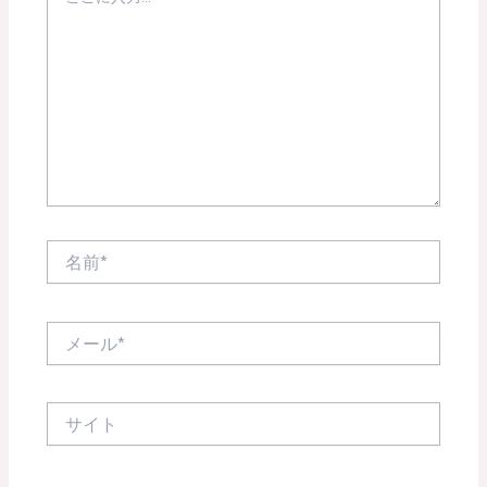
こ
に
入
力…
名
前
*
メ
ー
ル
*
サ
イ
ト