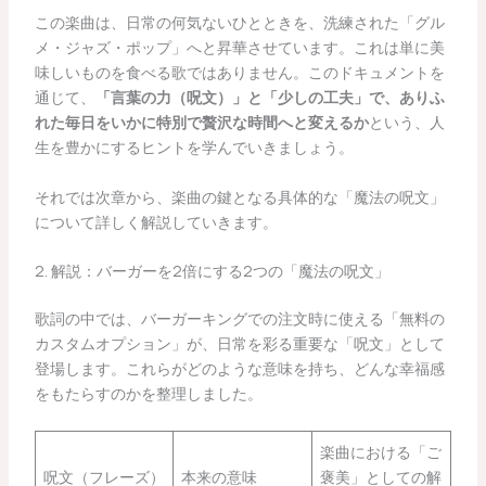
この楽曲は、日常の何気ないひとときを、洗練された「グル
メ・ジャズ・ポップ」へと昇華させています。これは単に美
味しいものを食べる歌ではありません。このドキュメントを
通じて、
「言葉の力（呪文）」と「少しの工夫」で、ありふ
れた毎日をいかに特別で贅沢な時間へと変えるか
という、人
生を豊かにするヒントを学んでいきましょう。
それでは次章から、楽曲の鍵となる具体的な「魔法の呪文」
について詳しく解説していきます。
2. 解説：バーガーを2倍にする2つの「魔法の呪文」
歌詞の中では、バーガーキングでの注文時に使える「無料の
カスタムオプション」が、日常を彩る重要な「呪文」として
登場します。これらがどのような意味を持ち、どんな幸福感
をもたらすのかを整理しました。
楽曲における「ご
呪文（フレーズ）
本来の意味
褒美」としての解