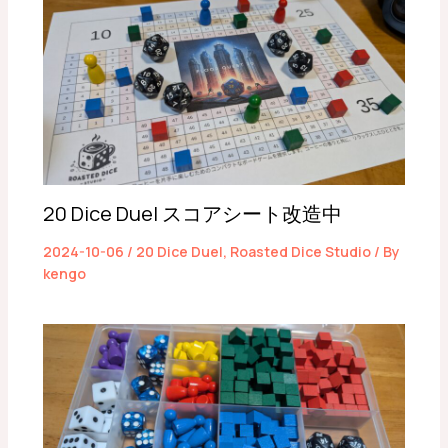
20 Dice Duel スコアシート改造中
2024-10-06
/
20 Dice Duel
,
Roasted Dice Studio
/ By
kengo