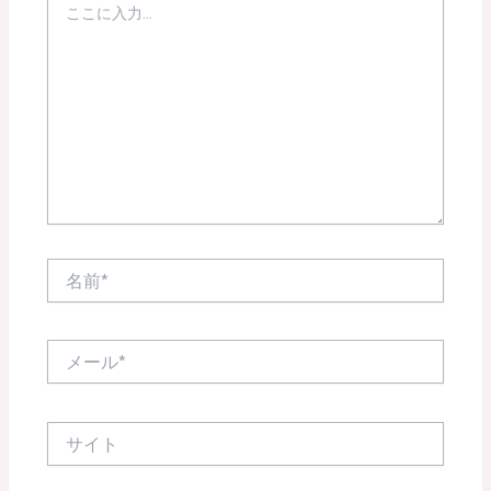
こ
に
入
力…
名
前
*
メ
ー
ル
*
サ
イ
ト