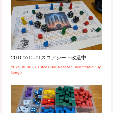
20 Dice Duel スコアシート改造中
2024-10-06
/
20 Dice Duel
,
Roasted Dice Studio
/ By
kengo