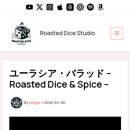
内
容
を
ス
キ
Roasted Dice Studio
ッ
プ
ユーラシア・バラッド –
Roasted Dice & Spice –
By
kengo
/
2026-04-06