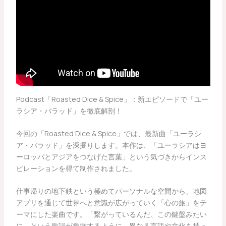
Podcast「Roasted Dice & Spice」：新エピソードで「ユー
ラシア・バラッド」を徹底解剖！
今回の「Roasted Dice & Spice」では、最新曲「ユーラシ
ア・バラッド」を深掘りします。本作は、「ユーラシアはヨ
ーロッパとアジアをつなげた言葉」という気づきからインス
ピレーションを得て制作されました。
仕事帰りの地下鉄という極めてパーソナルな空間から、地図
アプリを通じて世界へと意識が広がっていく「心の旅」をテ
ーマにした楽曲です。「繋がっているんだ、この鍵盤みたい
に」という歌詞が象徴するように、異なる言語や文化を持っ