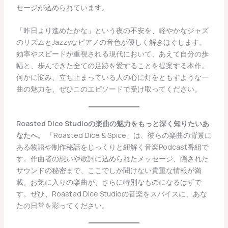
セージが込められています。
「昨日より進めたかな」という夜の不安を、軽やかなジャズ
のリズムとJazzyなピアノの音色が優しく解きほぐします。
効率やスピードが重視される現代において、あえて自分の歩
幅と、歩んできた全ての足跡を愛することを提案する本作。
何かに悩み、立ち止まっている人の心に灯をともすような一
曲の魅力を、ぜひこのエピソードで受け取ってください。
Roasted Dice Studioの楽曲の魅力をもっと深く知りたいあ
なたへ。
「Roasted Dice & Spice」は、彼らの楽曲の背景に
ある物語や制作秘話をじっくりと紐解く音楽Podcast番組で
す。作曲者の想いや歌詞に込められたメッセージ、隠された
サウンドの秘密まで、ここでしか聞けない貴重な情報が満
載。お気に入りの楽曲が、さらに特別なものになるはずで
す。ぜひ、Roasted Dice Studioの音楽をスパイスに、あな
たの日常を彩ってください。