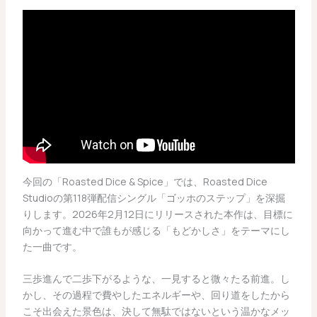
今回の「Roasted Dice & Spice」では、Roasted Dice
Studioの第118弾配信シングル「ゴッホのステップ」を深掘
りします。2026年2月12日にリリースされた本作は、目標に
向かって進む中で誰もが感じる「もどかしさ」をテーマにし
た一曲です。
三歩進んで二歩下がるような、一見すると微々たる前進。し
かし、その過程で費やしたエネルギーや、回り道をしたから
こそ出会えた景色は、決して無駄ではないという温かなメッ