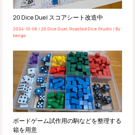
20 Dice Duel スコアシート改造中
2024-10-06
/
20 Dice Duel
,
Roasted Dice Studio
/ By
kengo
ボードゲーム試作用の駒などを整理する
箱を用意