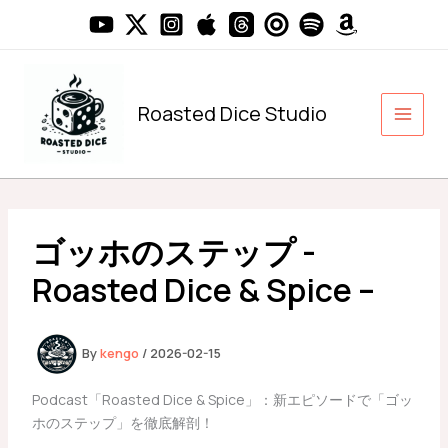
内
容
を
ス
キ
Roasted Dice Studio
ッ
プ
ゴッホのステップ -
Roasted Dice & Spice –
By
kengo
/
2026-02-15
Podcast「Roasted Dice & Spice」：新エピソードで「ゴッ
ホのステップ」を徹底解剖！