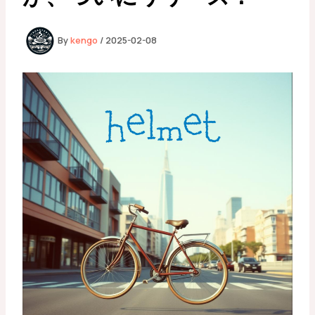
By
kengo
/
2025-02-08