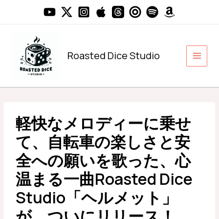
内
容
を
ス
キ
Roasted Dice Studio
ッ
プ
軽快なメロディーに乗せ
て、自転車の楽しさと安
全への願いを歌った、心
温まる一曲Roasted Dice
Studio「ヘルメット」
が、ついにリリース！