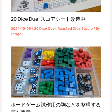
20 Dice Duel スコアシート改造中
2024-10-06
/
20 Dice Duel
,
Roasted Dice Studio
/ By
kengo
ボードゲーム試作用の駒などを整理する