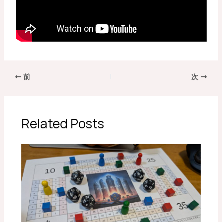
前
次
Related Posts