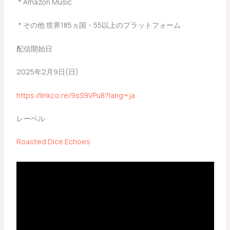
* Amazon Music
* その他 世界185ヵ国・55以上のプラットフォーム
配信開始日
2025年2月9日(日)
https://linkco.re/9sS9VPu8?lang=ja
レーベル
Roasted Dice Echoes