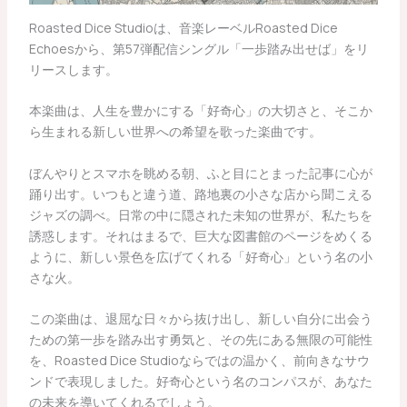
Roasted Dice Studioは、音楽レーベルRoasted Dice
Echoesから、第57弾配信シングル「一歩踏み出せば」をリ
リースします。
本楽曲は、人生を豊かにする「好奇心」の大切さと、そこか
ら生まれる新しい世界への希望を歌った楽曲です。
ぼんやりとスマホを眺める朝、ふと目にとまった記事に心が
踊り出す。いつもと違う道、路地裏の小さな店から聞こえる
ジャズの調べ。日常の中に隠された未知の世界が、私たちを
誘惑します。それはまるで、巨大な図書館のページをめくる
ように、新しい景色を広げてくれる「好奇心」という名の小
さな火。
この楽曲は、退屈な日々から抜け出し、新しい自分に出会う
ための第一歩を踏み出す勇気と、その先にある無限の可能性
を、Roasted Dice Studioならではの温かく、前向きなサウ
ンドで表現しました。好奇心という名のコンパスが、あなた
の未来を導いてくれるでしょう。