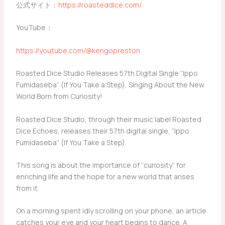
公式サイト：
https://roasteddice.com/
YouTube：
https://youtube.com/@kengopreston
Roasted Dice Studio Releases 57th Digital Single “Ippo
Fumidaseba” (If You Take a Step), Singing About the New
World Born from Curiosity!
Roasted Dice Studio, through their music label Roasted
Dice Echoes, releases their 57th digital single, “Ippo
Fumidaseba” (If You Take a Step).
This song is about the importance of “curiosity” for
enriching life and the hope for a new world that arises
from it.
On a morning spent idly scrolling on your phone, an article
catches your eye and your heart begins to dance. A