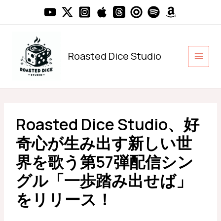
内
容
を
ス
キ
Roasted Dice Studio
ッ
プ
Roasted Dice Studio、好
奇心が生み出す新しい世
界を歌う第57弾配信シン
グル「一歩踏み出せば」
をリリース！