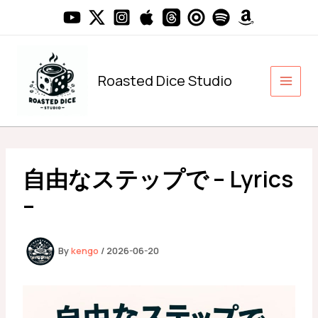
内
容
を
ス
キ
Roasted Dice Studio
ッ
プ
自由なステップで – Lyrics
–
By
kengo
/
2026-06-20