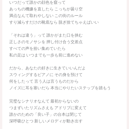
いつだって誰かの顔色を窺って
あっちの機嫌を直したら こっちが曇り空
満点なんて取れやしない この街のルール
すり減らすだけの靴底なら 脱ぎ捨てちゃえばいい
「それは違う」って 誰かがまた口を挟む
正しさのモノサシを 押し付け合う交差点
すべての声を拾い集めていたら
私の足は いつまでも一歩も前に進めない
だから、あなたの好きに生きていいんだよ
スウィングするピアノに その身を預けて
何をしたって 言う人は言うものだから
ノイズに耳を塞いだら 本当にやりたいステップを踏もう
完璧なシナリオなんて 最初からないの
つまずいたリズムさえも アドリブに変えて
誰かのための「良い子」の台本は閉じて
深呼吸ひとつ 新しいメロディが動き出す