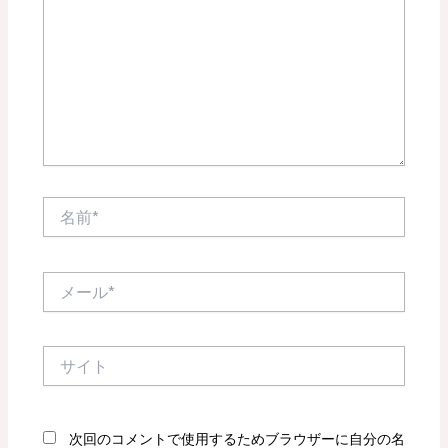
入
力…
名
前
*
メ
ー
ル
*
サ
イ
ト
次回のコメントで使用するためブラウザーに自分の名