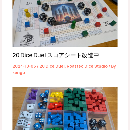
20 Dice Duel スコアシート改造中
2024-10-06
/
20 Dice Duel
,
Roasted Dice Studio
/ By
kengo