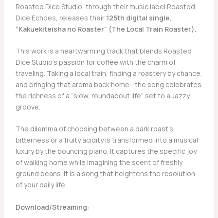
​Roasted Dice Studio, through their music label Roasted
Dice Echoes, releases their
125th digital single,
“Kakuekiteisha no Roaster” (The Local Train Roaster).
​This work is a heartwarming track that blends Roasted
Dice Studio’s passion for coffee with the charm of
traveling. Taking a local train, finding a roastery by chance,
and bringing that aroma back home—the song celebrates
the richness of a “slow, roundabout life” set to a Jazzy
groove.
​The dilemma of choosing between a dark roast’s
bitterness or a fruity acidity is transformed into a musical
luxury by the bouncing piano. It captures the specific joy
of walking home while imagining the scent of freshly
ground beans. It is a song that heightens the resolution
of your daily life.
Download/Streaming: