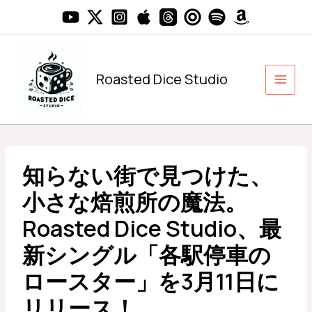
内
容
を
ス
キ
Roasted Dice Studio
ッ
プ
知らない街で見つけた、
小さな焙煎所の魔法。
Roasted Dice Studio、最
新シングル「各駅停車の
ロースター」を3月11日に
リリース！