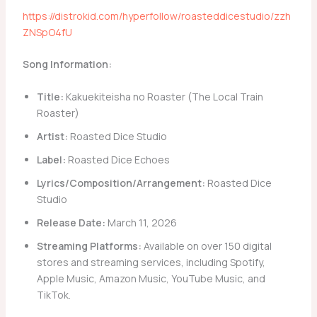
https://distrokid.com/hyperfollow/roasteddicestudio/zzh
ZNSpO4fU
Song Information:
Title:
Kakuekiteisha no Roaster (The Local Train
Roaster)
Artist:
Roasted Dice Studio
Label:
Roasted Dice Echoes
Lyrics/Composition/Arrangement:
Roasted Dice
Studio
Release Date:
March 11, 2026
Streaming Platforms:
Available on over 150 digital
stores and streaming services, including Spotify,
Apple Music, Amazon Music, YouTube Music, and
TikTok.