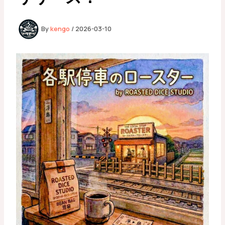
By
kengo
/
2026-03-10