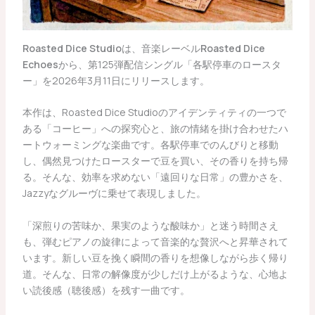
Roasted Dice Studio
は、音楽レーベル
Roasted Dice
Echoes
から、第125弾配信シングル「各駅停車のロースタ
ー」を2026年3月11日にリリースします。
​本作は、Roasted Dice Studioのアイデンティティの一つで
ある「コーヒー」への探究心と、旅の情緒を掛け合わせたハ
ートウォーミングな楽曲です。各駅停車でのんびりと移動
し、偶然見つけたロースターで豆を買い、その香りを持ち帰
る。そんな、効率を求めない「遠回りな日常」の豊かさを、
Jazzyなグルーヴに乗せて表現しました。
​「深煎りの苦味か、果実のような酸味か」と迷う時間さえ
も、弾むピアノの旋律によって音楽的な贅沢へと昇華されて
います。新しい豆を挽く瞬間の香りを想像しながら歩く帰り
道。そんな、日常の解像度が少しだけ上がるような、心地よ
い読後感（聴後感）を残す一曲です。