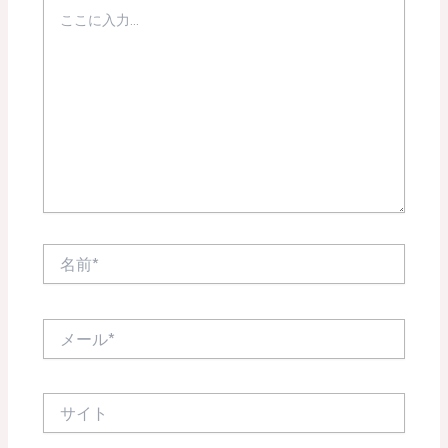
こ
こ
に
入
力…
名
前
*
メ
ー
ル
*
サ
イ
ト