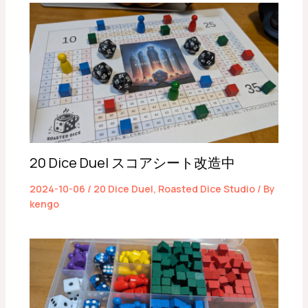
20 Dice Duel スコアシート改造中
2024-10-06
/
20 Dice Duel
,
Roasted Dice Studio
/ By
kengo