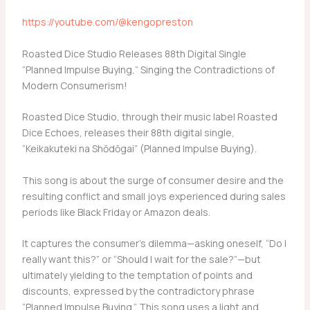
https://youtube.com/@kengopreston
Roasted Dice Studio Releases 88th Digital Single
“Planned Impulse Buying,” Singing the Contradictions of
Modern Consumerism!
Roasted Dice Studio, through their music label Roasted
Dice Echoes, releases their 88th digital single,
“Keikakuteki na Shōdōgai” (Planned Impulse Buying).
This song is about the surge of consumer desire and the
resulting conflict and small joys experienced during sales
periods like Black Friday or Amazon deals.
It captures the consumer’s dilemma—asking oneself, “Do I
really want this?” or “Should I wait for the sale?”—but
ultimately yielding to the temptation of points and
discounts, expressed by the contradictory phrase
“Planned Impulse Buying.” This song uses a light and