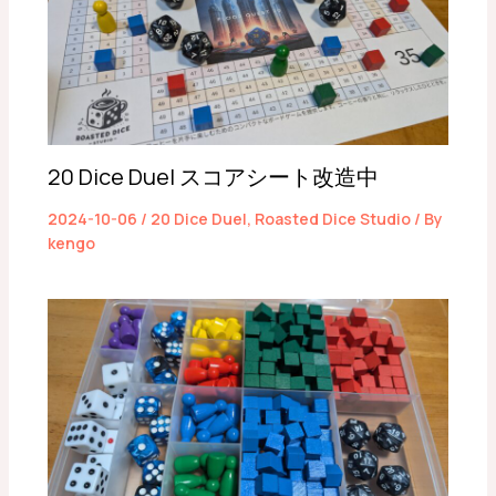
20 Dice Duel スコアシート改造中
2024-10-06
/
20 Dice Duel
,
Roasted Dice Studio
/ By
kengo