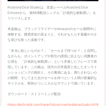
Roasted Dice Studioは、音楽レーベルRoasted Dice
Echoesから、第88弾配信シングル「計画的な衝動買い」を
リリースします。
本楽曲は、ブラックフライデーやAmazonのセール期間中に
体験する、購買意欲の高まりと、それがもたらす葛藤や小さ
な喜びを歌った楽曲です。
「本当に欲しいものか？」「セールまで待つか？」と自問し
ながらも、ポイントアップや割引の誘惑に抗えない消費者の
心理を、「計画的な衝動買い」という矛盾したフレーズで表
現しています。この曲は、現代の日常風景と化したオンライ
ンショッピングの熱狂と、その裏側にある、満たされない心
の隙間、そしてまた次のセールを待つという人間の普遍的な
サイクルを、軽快かつシニカルなサウンドで描いています。
ダウンロード・ストリーミング配信:
https://distrokid.com/hyperfollow/roasteddicestudio/4Fr8