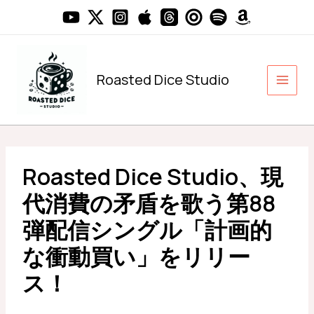
内
容
を
ス
キ
Roasted Dice Studio
ッ
プ
Roasted Dice Studio、現
代消費の矛盾を歌う第88
弾配信シングル「計画的
な衝動買い」をリリー
ス！