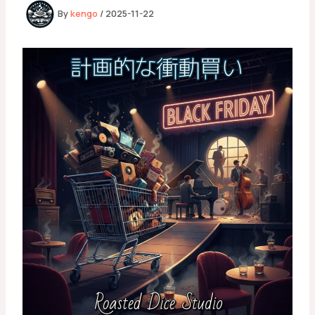
By
kengo
/
2025-11-22