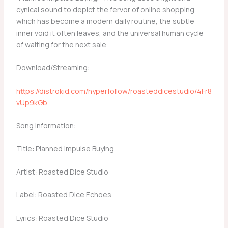
cynical sound to depict the fervor of online shopping,
which has become a modern daily routine, the subtle
inner void it often leaves, and the universal human cycle
of waiting for the next sale.
Download/Streaming:
https://distrokid.com/hyperfollow/roasteddicestudio/4Fr8
vUp9kGb
Song Information:
Title: Planned Impulse Buying
Artist: Roasted Dice Studio
Label: Roasted Dice Echoes
Lyrics: Roasted Dice Studio