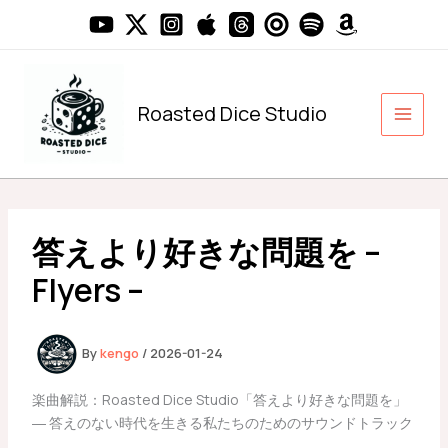
内
容
を
ス
キ
Roasted Dice Studio
ッ
プ
答えより好きな問題を –
Flyers –
By
kengo
/
2026-01-24
楽曲解説：Roasted Dice Studio「答えより好きな問題を」
― 答えのない時代を生きる私たちのためのサウンドトラック