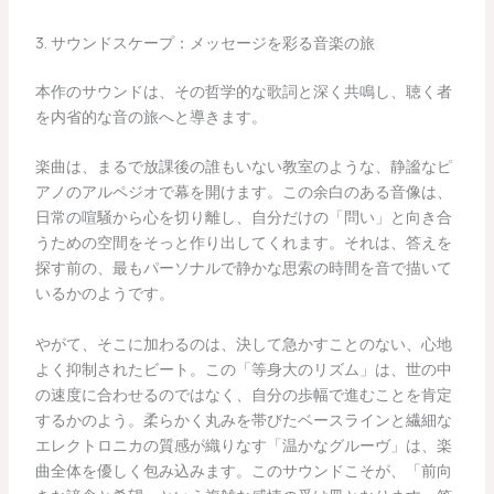
3. サウンドスケープ：メッセージを彩る音楽の旅
本作のサウンドは、その哲学的な歌詞と深く共鳴し、聴く者
を内省的な音の旅へと導きます。
楽曲は、まるで放課後の誰もいない教室のような、静謐なピ
アノのアルペジオで幕を開けます。この余白のある音像は、
日常の喧騒から心を切り離し、自分だけの「問い」と向き合
うための空間をそっと作り出してくれます。それは、答えを
探す前の、最もパーソナルで静かな思索の時間を音で描いて
いるかのようです。
やがて、そこに加わるのは、決して急かすことのない、心地
よく抑制されたビート。この「等身大のリズム」は、世の中
の速度に合わせるのではなく、自分の歩幅で進むことを肯定
するかのよう。柔らかく丸みを帯びたベースラインと繊細な
エレクトロニカの質感が織りなす「温かなグルーヴ」は、楽
曲全体を優しく包み込みます。このサウンドこそが、「前向