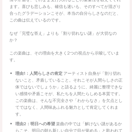
ます。喜びも悲しみも、確信も迷いも、そのすべてが混ざり
合ったグラデーションこそが、本当の自分らしさなのだと、
この曲は伝えているのです。
なぜ「完璧な答え」よりも「割り切れない謎」が大切なの
か？
この楽曲は、その理由を大きく2つの視点から示唆していま
す。
理由1：人間らしさの肯定
アーティスト自身が「割り切れ
ないこと、矛盾していること。それこそが人間らしさの正
体ではないでしょうか」と語るように、綺麗に整理できな
い感情や矛盾こそが、私たちを人間たらしめる本質です。
この楽曲は、そんな不完全さや「わからなさ」を欠点とし
てではなく、人間味あふれる魅力として肯定してくれま
す。
理由2：明日への希望
楽曲の中では「解けない謎があるか
らこそ、明日の朝も新しい自分で目が覚める」と歌われて