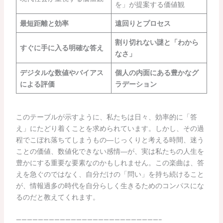
を」が提案する価値観
最短距離と効率
遠回りとプロセス
割り切れない謎と「わから
すぐに手に入る明確な答え
なさ」
デジタルな数値やバイアス
個人の内面にある豊かなグ
による評価
ラデーション
このテーブルが示すように、私たちは日々、効率的に「答
え」にたどり着くことを求められています。しかし、その過
程でこぼれ落ちてしまうもの―じっくりと考える時間、迷う
ことの価値、数値化できない感情―が、実は私たちの人生を
豊かにする重要な要素なのかもしれません。この楽曲は、答
えを急ぐのではなく、自分だけの「問い」を持ち続けること
が、情報過多の時代を自分らしく生きるためのコンパスにな
るのだと教えてくれます。
——————————————————————————–