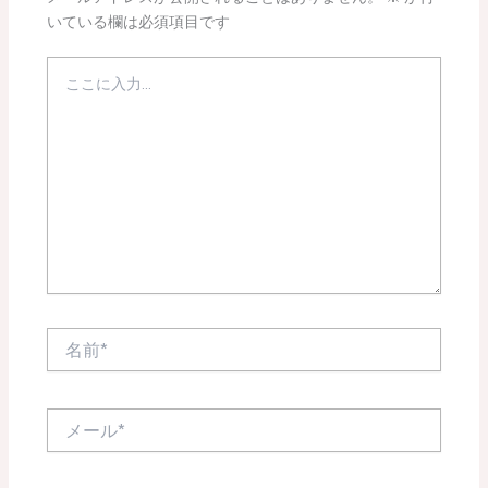
いている欄は必須項目です
こ
こ
に
入
力…
名
前
*
メ
ー
ル
*