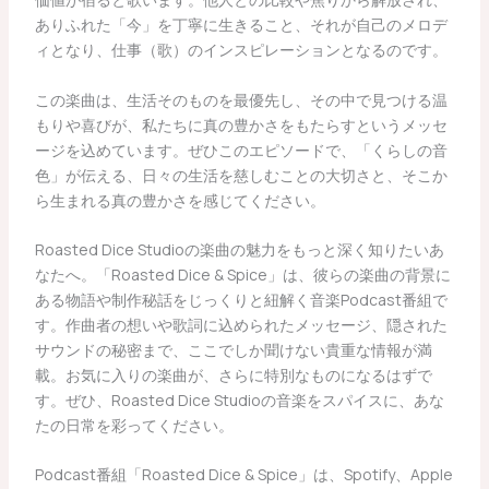
ありふれた「今」を丁寧に生きること、それが自己のメロデ
ィとなり、仕事（歌）のインスピレーションとなるのです。
この楽曲は、生活そのものを最優先し、その中で見つける温
もりや喜びが、私たちに真の豊かさをもたらすというメッセ
ージを込めています。ぜひこのエピソードで、「くらしの音
色」が伝える、日々の生活を慈しむことの大切さと、そこか
ら生まれる真の豊かさを感じてください。
Roasted Dice Studioの楽曲の魅力をもっと深く知りたいあ
なたへ。「Roasted Dice & Spice」は、彼らの楽曲の背景に
ある物語や制作秘話をじっくりと紐解く音楽Podcast番組で
す。作曲者の想いや歌詞に込められたメッセージ、隠された
サウンドの秘密まで、ここでしか聞けない貴重な情報が満
載。お気に入りの楽曲が、さらに特別なものになるはずで
す。ぜひ、Roasted Dice Studioの音楽をスパイスに、あな
たの日常を彩ってください。
Podcast番組「Roasted Dice & Spice」は、Spotify、Apple