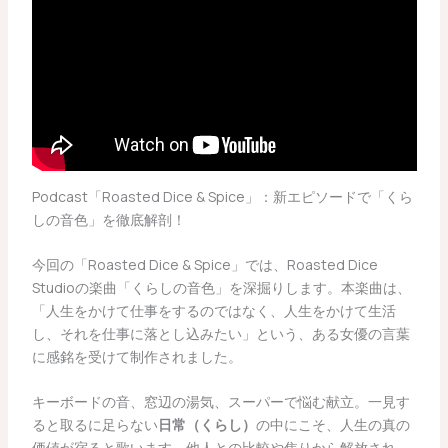
Podcast「Roasted Dice & Spice」：新エピソードで「くら
しの音色」を徹底解剖！
今回の「Roasted Dice & Spice」では、Roasted Dice
Studioの楽曲「くらしの音色」を深掘りします。本楽曲は、
「人生をかけて仕事をするのではなく、人生をかけて生活
し、それを仕事に落とし込みたい」という、ある女優の言葉
に感銘を受けて制作されました。
キーボードの音、窓辺の湯気、スーパーで悩む献立。一見す
ると取るに足らない
日常（くらし）
の中にこそ、人生の真の
価値が宿ると歌います。他人との比較や焦りから解放され、