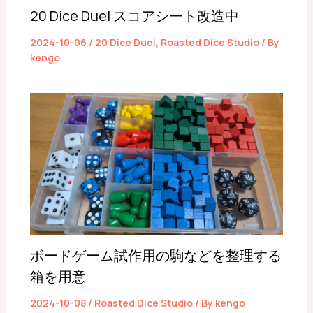
20 Dice Duel スコアシート改造中
2024-10-06
/
20 Dice Duel
,
Roasted Dice Studio
/ By
kengo
ボードゲーム試作用の駒などを整理する
箱を用意
2024-10-08
/
Roasted Dice Studio
/ By
kengo