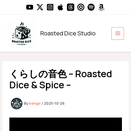
内
容
を
ス
キ
Roasted Dice Studio
ッ
プ
くらしの音色 – Roasted
Dice & Spice –
By
kengo
/
2025-10-26