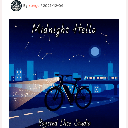
By
kengo
/
2025-12-04