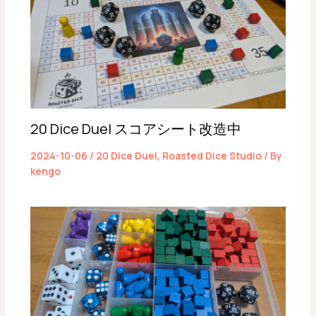
20 Dice Duel スコアシート改造中
2024-10-06
/
20 Dice Duel
,
Roasted Dice Studio
/ By
kengo