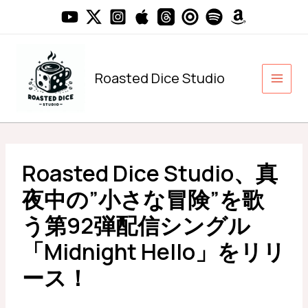
内
容
を
ス
キ
Roasted Dice Studio
ッ
プ
Roasted Dice Studio、真
夜中の”小さな冒険”を歌
う第92弾配信シングル
「Midnight Hello」をリリ
ース！