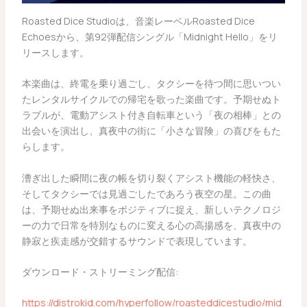
Roasted Dice Studioは、音楽レーベルRoasted Dice
Echoesから、第92弾配信シングル「Midnight Hello」をリ
リースします。
本楽曲は、終電を乗り過ごし、タクシーを待つ間に思いつい
たレンタルサイクルでの帰宅を歌った楽曲です。予期せぬト
ラブルが、電動アシスト付き自転車という「夜の相棒」との
出会いを演出し、真夜中の街に「小さな冒険」の喜びをもた
らします。
漕ぎ出した瞬間に夜の帳を切り裂くアシスト機能の軽快さ、
そしてタクシーでは見過ごしたであろう夜空の星。この曲
は、予期せぬ出来事をポジティブに捉え、新しいテクノロジ
ーの力で日常を特別なものに変える心の高揚感を、真夜中の
静寂と疾走感が交錯するサウンドで表現しています。
ダウンロード・ストリーミング配信:
https://distrokid.com/hyperfollow/roasteddicestudio/mid