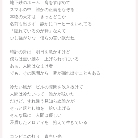
地下鉄のホーム 肩をすぼめて
スマホの中 誰かの正義をなぞる
本物の天才は きっとどこか
名前も出さず 静かにコーヒーをいれてる
「隠れているのが粋」なんて
少し強がりな 僕らの言い訳だね
時計の針は 明日を急かすけど
僕らは重い腰を 上げられずにいる
あぁ、人間はなまけ者
でも、その隙間から 夢が漏れ出すこともある
冷たい風が ビルの隙間を吹き抜けて
人間は冷たいって 誰かが呟いた
だけど、すれ違う見知らぬ誰かが
そっと落とし物を 拾い上げる
そんな風に 人間は優しい
矛盾したメロディを 抱えて生きている
コンビニの灯り 青白い光