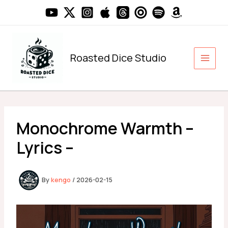
内
容
を
ス
キ
Roasted Dice Studio
ッ
プ
Monochrome Warmth –
Lyrics –
By
kengo
/
2026-02-15