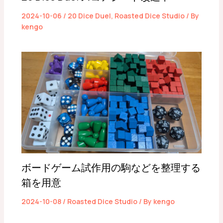
2024-10-06
/
20 Dice Duel
,
Roasted Dice Studio
/ By
kengo
ボードゲーム試作用の駒などを整理する
箱を用意
2024-10-08
/
Roasted Dice Studio
/ By
kengo