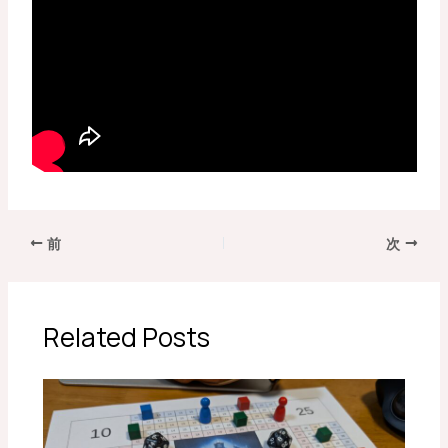
前
次
Related Posts