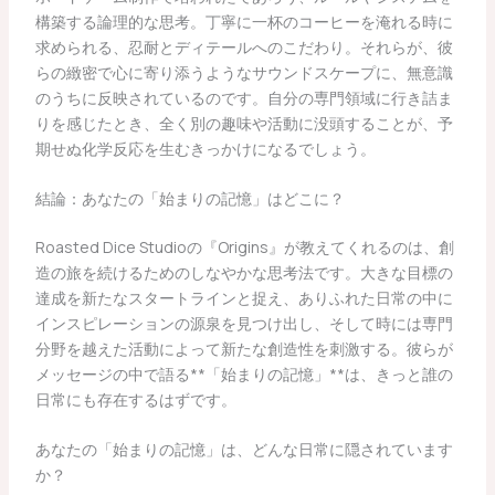
構築する論理的な思考。丁寧に一杯のコーヒーを淹れる時に
求められる、忍耐とディテールへのこだわり。それらが、彼
らの緻密で心に寄り添うようなサウンドスケープに、無意識
のうちに反映されているのです。自分の専門領域に行き詰ま
りを感じたとき、全く別の趣味や活動に没頭することが、予
期せぬ化学反応を生むきっかけになるでしょう。
結論：あなたの「始まりの記憶」はどこに？
Roasted Dice Studioの『Origins』が教えてくれるのは、創
造の旅を続けるためのしなやかな思考法です。大きな目標の
達成を新たなスタートラインと捉え、ありふれた日常の中に
インスピレーションの源泉を見つけ出し、そして時には専門
分野を越えた活動によって新たな創造性を刺激する。彼らが
メッセージの中で語る**「始まりの記憶」**は、きっと誰の
日常にも存在するはずです。
あなたの「始まりの記憶」は、どんな日常に隠されています
か？