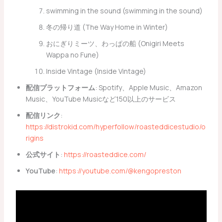
swimming in the sound (swimming in the sound)
冬の帰り道 (The Way Home in Winter)
おにぎりミーツ、わっぱの船 (Onigiri Meets
Wappa no Fune)
Inside Vintage (Inside Vintage)
配信プラットフォーム
: Spotify、Apple Music、Amazon
Music、YouTube Musicなど150以上のサービス
配信リンク
:
https://distrokid.com/hyperfollow/roasteddicestudio/o
rigins
公式サイト
:
https://roasteddice.com/
YouTube
:
https://youtube.com/@kengopreston