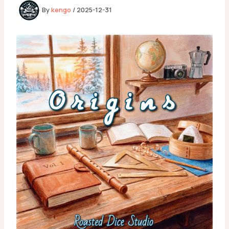
By
kengo
/
2025-12-31