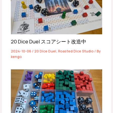
20 Dice Duel スコアシート改造中
2024-10-06
/
20 Dice Duel
,
Roasted Dice Studio
/ By
kengo