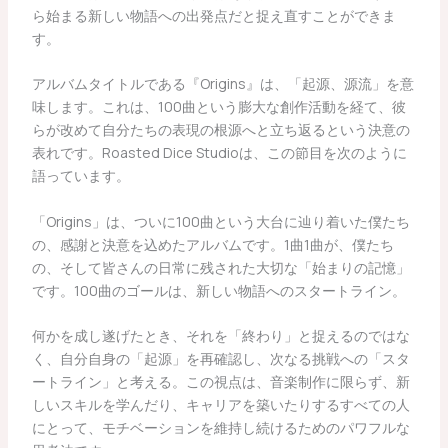
ら始まる新しい物語への出発点だと捉え直すことができま
す。
アルバムタイトルである『Origins』は、「起源、源流」を意
味します。これは、100曲という膨大な創作活動を経て、彼
らが改めて自分たちの表現の根源へと立ち返るという決意の
表れです。Roasted Dice Studioは、この節目を次のように
語っています。
「Origins」は、ついに100曲という大台に辿り着いた僕たち
の、感謝と決意を込めたアルバムです。1曲1曲が、僕たち
の、そして皆さんの日常に残された大切な「始まりの記憶」
です。100曲のゴールは、新しい物語へのスタートライン。
何かを成し遂げたとき、それを「終わり」と捉えるのではな
く、自分自身の「起源」を再確認し、次なる挑戦への「スタ
ートライン」と考える。この視点は、音楽制作に限らず、新
しいスキルを学んだり、キャリアを築いたりするすべての人
にとって、モチベーションを維持し続けるためのパワフルな