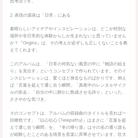
思考法です。
2. 表現の源泉は「日常」にある
素晴らしいアイデアやインスピレーションは、どこか特別な
場所や非日常的な体験からしか生まれないと思っていません
か？『Origins』は、その考えが必ずしも正しくないことを教
えてくれます。
このアルバムは、「日常の何気ない風景の中に『物語の始ま
り』を見出す」というコンセプトで作られています。そのイ
ンスピレーションは、驚くほど身近なものばかりです。例え
ば「言葉を超えて通じ合う瞬間」「真夜中のレンタルサイク
ルの疾走」「自分の中に静かに熟成させる誇り」といった、
ささやかな気づき。
そのコンセプトは、アルバムの収録曲のタイトルを見れば一
目瞭然です。『以心伝心 (Telepathy)』はまさに「言葉を超
えて通じ合う瞬間」を、『冬の帰り道』はその名の通り誰も
が経験したことのある情景を音楽に昇華させています。壮大