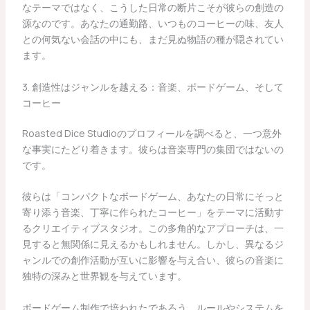
なテーマではなく、こうした日常の断片こそが彼らの創造の
源なのです。あなたの通勤路、いつものコーヒーの味、友人
との何気ない会話の中にも、まだ見ぬ物語の種が隠されてい
ます。
3. 創造性はジャンルを越える：音楽、ボードゲーム、そして
コーヒー
Roasted Dice Studioのプロフィールを調べると、一つ意外
な事実にたどり着きます。彼らは音楽専門の集団ではないの
です。
彼らは「コンパクトなボードゲーム、あなたの日常にそっと
寄り添う音楽、丁寧に作られたコーヒー」をテーマに活動す
るクリエイティブスタジオ。この多角的なアプローチは、一
見すると無関係に見えるかもしれません。しかし、異なるジ
ャンルでの創作活動が互いに影響を与え合い、彼らの音楽に
独特の深みと世界観を与えています。
ボードゲーム制作で培われたであろう、ルールやシステムを