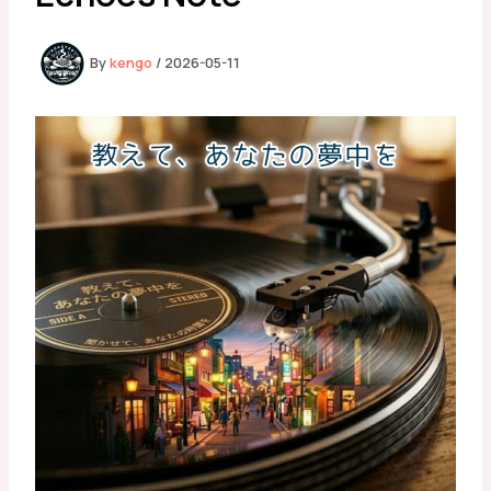
By
kengo
/
2026-05-11