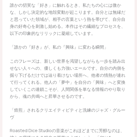
誰かの切実な「好き」に触れるとき、私たちの心には微か
な、しかし決定的な地殻変動が起こります。自分とは無縁だ
と思っていた領域が、相手の言葉という熱を帯びて、自分自
身の好奇心を刺激し始める。本作はその繊細なプロセスを、
以下の印象的なリリックに凝縮しています。
「誰かの『好き』が、私の『興味』に変わる瞬間」
このフレーズは、新しい世界を渇望しながらも一歩を踏み出
せない人々への、優しくも力強いエールです。自分の内側を
掘り下げるだけでは辿り着けない場所へ、他者の情熱が連れ
て行ってくれる。他人の「夢中」を自分の「興味」へと変換
していくこの連鎖こそが、人間関係を単なる情報のやり取り
から、魂の共鳴へと昇華させるのです。
「焙煎」されるクリエイティビティと洗練のジャズ・グルー
ヴ
Roasted Dice Studioの音楽がこれほどまでに芳醇なのは、