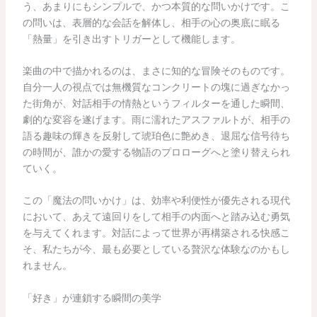
う、あまりにもシンプルで、かつ本質的な問いかけです。こ
の問いは、表層的な会話を解体し、相手の心の奥底に眠る
「熱量」を引き出すトリガーとして機能します。
楽曲の中で描かれるのは、まさに知的な冒険そのものです。
自分一人の視点では無機質なコンクリートの塊に過ぎなかっ
た街角が、対話相手の情熱というフィルターを通した瞬間、
劇的な変容を遂げます。雨に濡れたアスファルトが、相手の
語る趣味の輝きを反射して琥珀色に艶めき、退屈な信号待ち
の時間が、誰かの愛する物語のプロローグへと塗り替えられ
ていく。
この「魔法の問いかけ」は、効率や利便性が優先される現代
において、あえて遠回りをして相手の内面へと踏み込む勇気
を与えてくれます。対話によって世界が再構築される快感こ
そ、私たちが今、最も必要としている贅沢な体験なのかもし
れません。
「好き」が連鎖する瞬間の美学