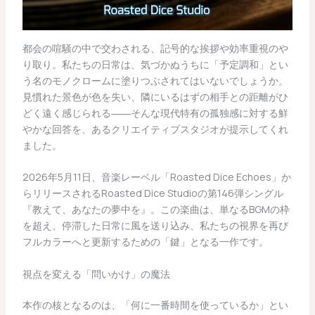
都会の喧騒の中で交わされる、記号的な挨拶や効率重視のや
り取り。私たちの日常は、気づかぬうちに「予定調和」とい
う名のモノクロームに塗りつぶされてはいないでしょうか。
見慣れた景色が色を失い、隣にいるはずの相手との距離がひ
どく遠く感じられる――そんな現代特有の孤独感に対する鮮
やかな回答を、あるクリエイティブスタジオが提示してくれ
ました。
2026年5月11日、音楽レーベル「Roasted Dice Echoes」か
らリリースされるRoasted Dice Studioの第146弾シングル
『教えて、あなたの夢中を』。この楽曲は、単なるBGMの枠
を超え、停滞した日常に風を送り込み、私たちの視界を再び
フルカラーへと更新するための「鍵」となる一作です。
視点を変える「問いかけ」の魔法
本作の核となるのは、「何に一番時間を使っているか」とい