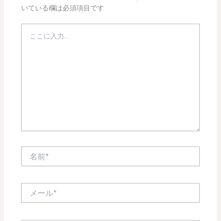
いている欄は必須項目です
こ
こ
に
入
力…
名
前
*
メ
ー
ル
*