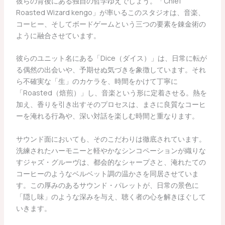
彼らの背後にある独自の哲学ゆえでしょう。「Chief
Roasted Wizard kengo」が率いるこのスタジオは、音楽、
コーヒー、そしてボードゲームという三つの要素を錬金術の
ように融合させています。
彼らのユニット名にある「Dice（ダイス）」は、日常に転が
る偶然の出会いや、予期せぬ気づきを象徴しています。それ
ら不確実な「生」のカケラを、時間をかけて丁寧に
「Roasted（焙煎）」し、音楽という形に定着させる。熱を
加え、香りを引き出すそのプロセスは、まさに良質なコーヒ
ーを淹れる行為や、深い対話を楽しむ時間と重なります。
サウンド面においても、そのこだわりは徹底されています。
洗練されたハーモニーと軽やかなシンコペーションが織りな
すジャズ・グルーヴは、都会的なシャープさと、淹れたての
コーヒーのようなベルベット調の温かさを同居させていま
す。この厚みのあるサウンド・パレットが、日常の景色に
「隠し味」のような深みを与え、聴く者の心を解きほぐして
いきます。