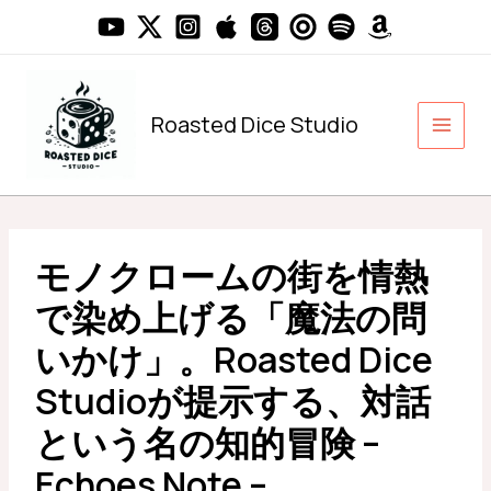
内
容
を
ス
キ
Roasted Dice Studio
ッ
プ
モノクロームの街を情熱
で染め上げる「魔法の問
いかけ」。Roasted Dice
Studioが提示する、対話
という名の知的冒険 –
Echoes Note –