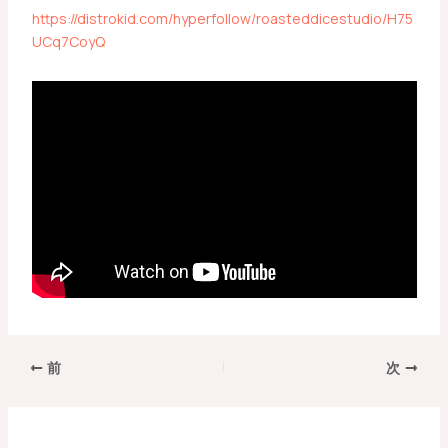
https://distrokid.com/hyperfollow/roasteddicestudio/H75
UCq7CoyQ
前
次