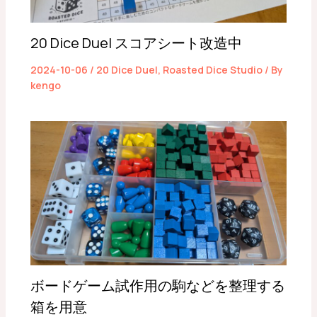
20 Dice Duel スコアシート改造中
2024-10-06
/
20 Dice Duel
,
Roasted Dice Studio
/ By
kengo
ボードゲーム試作用の駒などを整理する
箱を用意