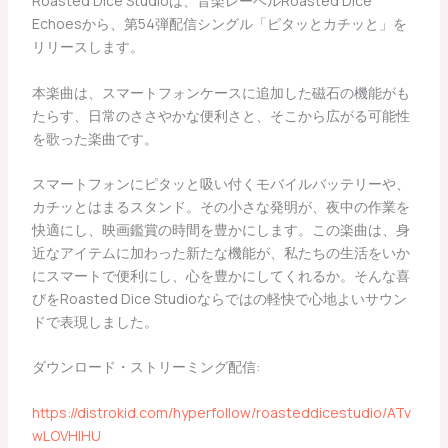
Roasted Dice Studioは、音楽レーベルRoasted Dice
Echoesから、第54弾配信シングル「ピタッとカチッと」を
リリースします。
本楽曲は、スマートフォンケースに追加した磁石の機能がも
たらす、日常のささやかな便利さと、そこから広がる可能性
を歌った楽曲です。
スマートフォンにピタッと吸い付くモバイルバッテリーや、
カチッとはまるスタンド。その小さな発明が、夜中の作業を
快適にし、映画鑑賞の時間を豊かにします。この楽曲は、身
近なアイテムに加わった新たな機能が、私たちの生活をいか
にスマートで便利にし、心を豊かにしてくれるか。そんな喜
びをRoasted Dice Studioならではの軽快で心地よいサウン
ドで表現しました。
ダウンロード・ストリーミング配信:
https://distrokid.com/hyperfollow/roasteddicestudio/ATv
wLOVHlHU