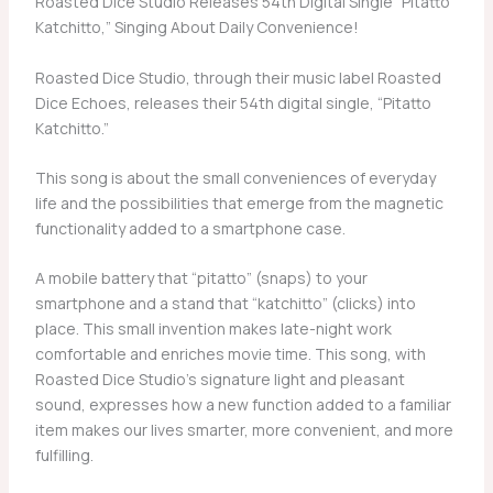
Roasted Dice Studio Releases 54th Digital Single “Pitatto
Katchitto,” Singing About Daily Convenience!
Roasted Dice Studio, through their music label Roasted
Dice Echoes, releases their 54th digital single, “Pitatto
Katchitto.”
This song is about the small conveniences of everyday
life and the possibilities that emerge from the magnetic
functionality added to a smartphone case.
A mobile battery that “pitatto” (snaps) to your
smartphone and a stand that “katchitto” (clicks) into
place. This small invention makes late-night work
comfortable and enriches movie time. This song, with
Roasted Dice Studio’s signature light and pleasant
sound, expresses how a new function added to a familiar
item makes our lives smarter, more convenient, and more
fulfilling.