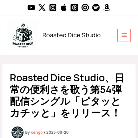
内
容
を
ス
キ
Roasted Dice Studio
ッ
プ
Roasted Dice Studio、日
常の便利さを歌う第54弾
配信シングル「ピタッと
カチッと」をリリース！
By
kengo
/
2025-08-20