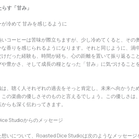
もたらす「甘み」
ーが冷めて 甘みを感じるように
熱いコーヒーは苦味が際立ちますが、少し冷めてくると、その
かな香りを感じられるようになります。それと同じように、渦
だけだった経験も、時間が経ち、心の距離を置いて振り返るこ
びや豊かさ、そして成長の糧となった「甘み」に気づけること
喩は、聴く人それぞれの過去をそっと肯定し、未来へ向かうた
、この楽曲の優しさそのものと言えるでしょう。この優しさは
葉からも深く伝わってきます。
d Dice Studioからのメッセージ
いについて、Roasted Dice Studioは次のようなメッセ