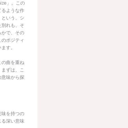
nize」。この
てるような作
」という、シ
た別れも、そ
るかで、その
このポジティ
います。
この曲を重ね
。まずは、こ
の意味から探
意味を持つの
じる深い意味