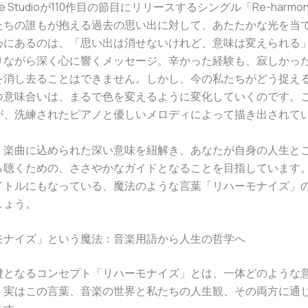
Dice Studioが110作目の節目にリリースするシングル「Re-harmo
たちの誰もが抱える過去の思い出に対して、あたたかな光を当
心にあるのは、「思い出は消せないけれど、意味は変えられる
りながら深く心に響くメッセージ。辛かった経験も、寂しかっ
を消し去ることはできません。しかし、今の私たちがどう捉え
つ意味合いは、まるで色を変えるように変化していくのです。
が、洗練されたピアノと優しいメロディによって描き出されて
、楽曲に込められた深い意味を紐解き、あなたが自身の人生と
ら聴くための、ささやかなガイドとなることを目指しています
イトルにもなっている、魔法のような言葉「リハーモナイズ」
しょう。
ーモナイズ」という魔法：音楽用語から人生の哲学へ
鍵となるコンセプト「リハーモナイズ」とは、一体どのような
。実はこの言葉、音楽の世界と私たちの人生観、その両方に通