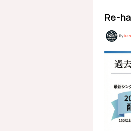
Re-ha
By
ke