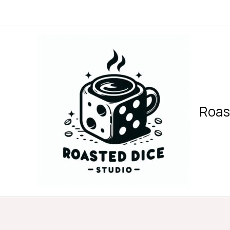
内
容
を
ス
キ
ッ
プ
Roas