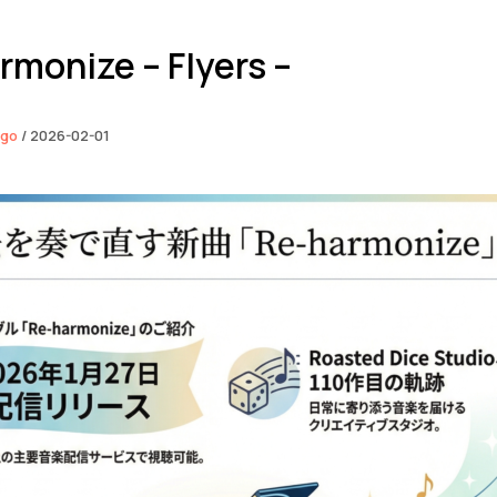
rmonize – Flyers –
ngo
/
2026-02-01