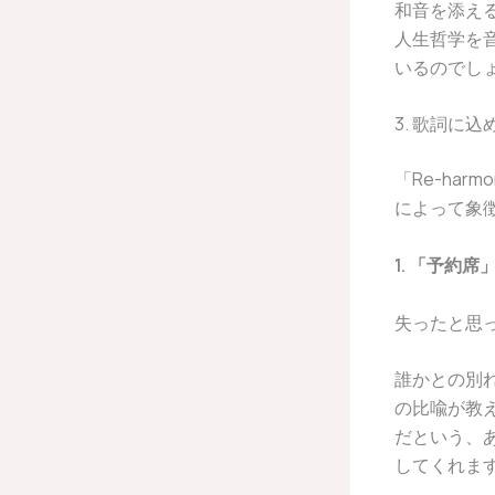
和音を添え
人生哲学を
いるのでし
3. 歌詞に
「Re-ha
によって象
1. 「予約
失ったと思
誰かとの別
の比喩が教
だという、
してくれま