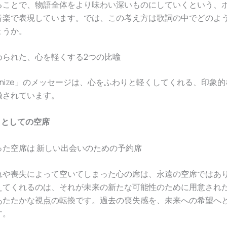
ることで、物語全体をより味わい深いものにしていくという、
音楽で表現しています。では、この考え方は歌詞の中でどのよ
ょうか。
込められた、心を軽くする2つの比喩
rmonize」のメッセージは、心をふわりと軽くしてくれる、印象
徴されています。
席」としての空席
った空席は 新しい出会いのための予約席
れや喪失によって空いてしまった心の席は、永遠の空席ではあ
えてくれるのは、それが未来の新たな可能性のために用意され
あたたかな視点の転換です。過去の喪失感を、未来への希望へ
す。