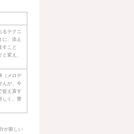
れるテクニ
まに、添え
直すこと
リと変え、
事（メロデ
せんが、今
で捉え直す
新しく、豊
自分が新しい