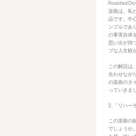
Roasted 
楽曲は、私
品です。中
ンプルであ
の事実自体
思い出が持
ブな人生観
この解説は
合わせなが
の楽曲のタ
っていきま
2. 「リハ
この楽曲の
でしょうか