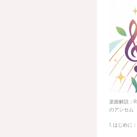
楽曲解説：Roa
のアンセム
1. はじめ