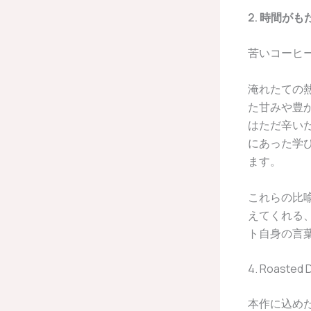
2. 時間が
苦いコーヒ
淹れたての
た甘みや豊
はただ辛い
にあった学
ます。
これらの比
えてくれる
ト自身の言
4. Roaste
本作に込めた想