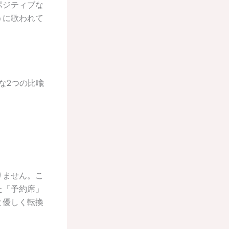
ポジティブな
うに歌われて
的な2つの比喩
りません。こ
た「予約席」
と優しく転換