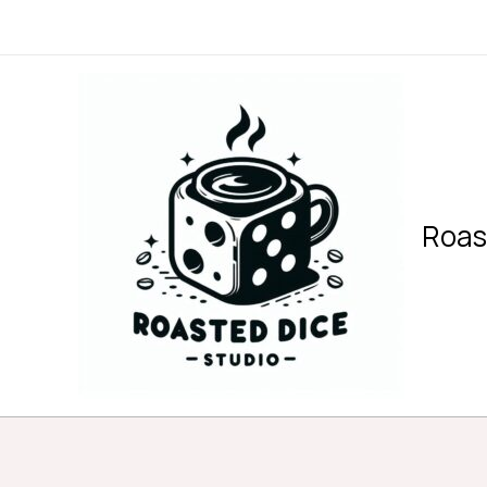
内
容
を
ス
キ
ッ
プ
Roas