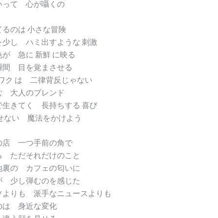
いって 心が囁くの
るのは 小さな冒険
を少し ハミ出すような 刺激
が 急に 新鮮 に映る
瞬間 目を覚まさせる
クワク は 二律背反じゃない
む 大人のブレンド
で生きてく 長持ちする 喜び
させない 魔法をかけよう
の店 一つ手前の角で
る ただそれだけのこと
地裏の カフェの匂いに
が 少し弾むのを感じた
ツよりも 派手なニュースよりも
のは 身近な変化