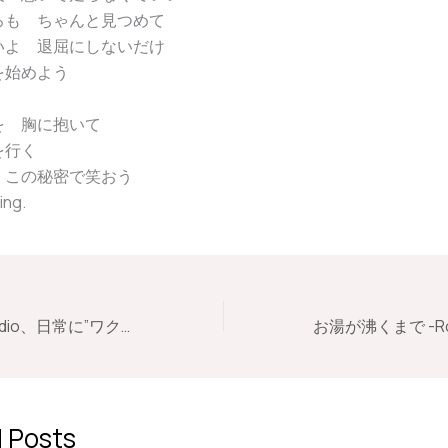
ろも ちゃんと見つめて
いよ 退屈にしないだけ
を始めよう
を 胸に抱いて
を行く
 この秘密で笑おう
ing.
Roasted Dice Studio、日常に”ワクワク”を注入する第85弾配信シングル「探してるのは、小さな冒険」をリリース！
 Posts