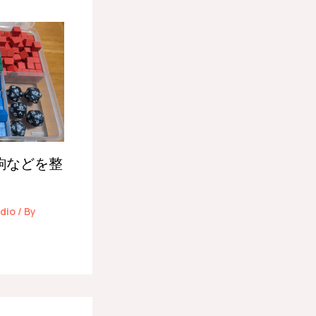
駒などを整
dio
/ By