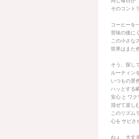
同じ毎日が
そのコント
コーヒーを
苦味の後に
この小さな
世界はまた
そう、探して
ルーティン
いつもの景色
ハッとする
安心 と ワ
混ぜて楽し
このリズム
心を サビ
ねぇ、大丈