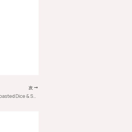
次
お湯が沸くまで -Roasted Dice & Spice –