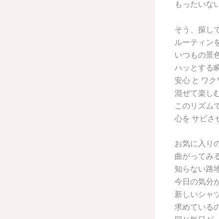
もったいな
そう、探して
ルーティン
いつもの景色
ハッとする
安心 と ワ
混ぜて楽し
このリズム
心を サビ
お気に入り
曲がってみ
知らない路
今日の気分
新しいシャ
求めている