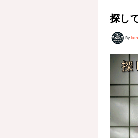
探して
By
ke