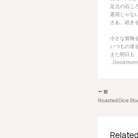
足元の石こ
退屈じゃな
さあ、続き
小さな冒険
いつもの道
また明日も
…Good morn
前
Related