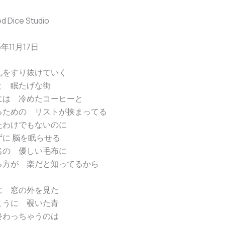
 Dice Studio
5年11月17日
札をすり抜けていく
と 眠たげな街
には 冷めたコーヒーと
るための リストが挟まってる
たわけでもないのに
に 脳を眠らせる
名の 優しい毛布に
る方が 楽だと知ってるから
に 窓の外を見た
こうに 覗いた青
終わっちゃうのは