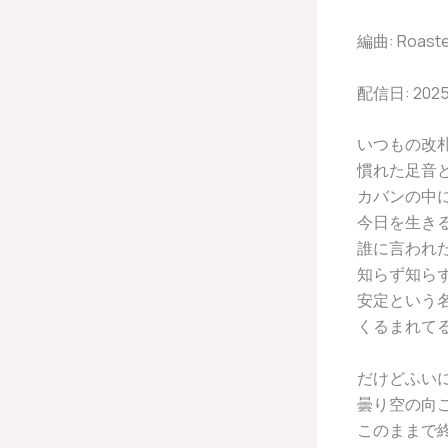
編曲: Roasted
配信日: 202
いつもの改
慣れた足音
カバンの中
今日を生き
誰に言われ
知らず知らず
安定という
くるまれて
だけどふい
曇り空の向
このままで