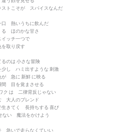
 違う顔を見せる
ラストこそが スパイスなんだ
一口 熱いうちに飲んだ
くる ほのかな甘さ
スイッチ一つで
色を取り戻す
るのは 小さな冒険
を少し ハミ出すような 刺激
が 急に 新鮮 に映る
瞬間 目を覚まさせる
クワク は 二律背反じゃない
む 大人のブレンド
で生きてく 長持ちする 喜び
させない 魔法をかけよう
夫 急いで走らなくていい