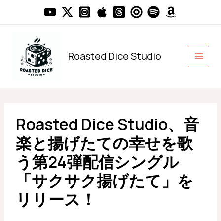
内
容
を
ス
キ
Roasted Dice Studio
ッ
プ
Roasted Dice Studio、音
楽と揚げたての幸せを歌
う第24弾配信シングル
「サクサク揚げたて」を
リリース！