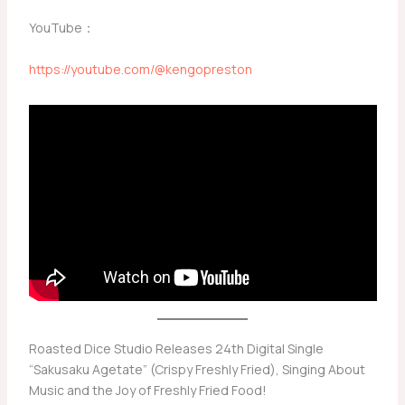
YouTube：
https://youtube.com/@kengopreston
Roasted Dice Studio Releases 24th Digital Single
“Sakusaku Agetate” (Crispy Freshly Fried), Singing About
Music and the Joy of Freshly Fried Food!