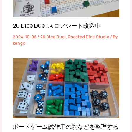
20 Dice Duel スコアシート改造中
2024-10-06
/
20 Dice Duel
,
Roasted Dice Studio
/ By
kengo
ボードゲーム試作用の駒などを整理する