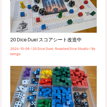
20 Dice Duel スコアシート改造中
2024-10-06
/
20 Dice Duel
,
Roasted Dice Studio
/ By
kengo