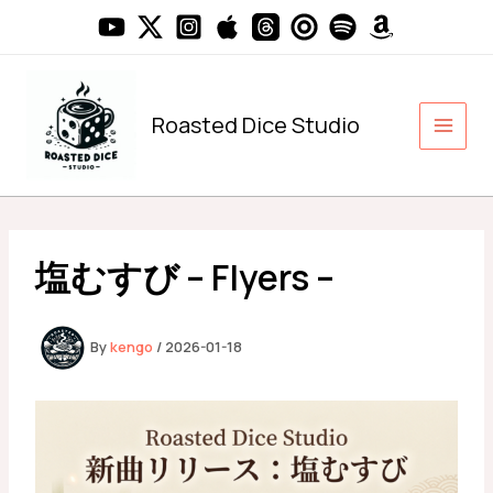
内
容
を
ス
キ
Roasted Dice Studio
ッ
プ
塩むすび – Flyers –
By
kengo
/
2026-01-18