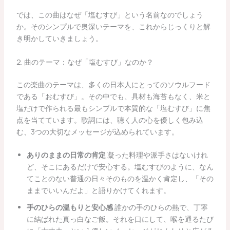
では、この曲はなぜ「塩むすび」という名前なのでしょう
か。そのシンプルで奥深いテーマを、これからじっくりと解
き明かしていきましょう。
2. 曲のテーマ：なぜ「塩むすび」なのか？
この楽曲のテーマは、多くの日本人にとってのソウルフード
である「おむすび」。その中でも、具材も海苔もなく、米と
塩だけで作られる最もシンプルで本質的な「塩むすび」に焦
点を当てています。歌詞には、聴く人の心を優しく包み込
む、3つの大切なメッセージが込められています。
ありのままの日常の肯定
凝った料理や派手さはないけれ
ど、そこにあるだけで安心する。塩むすびのように、なん
てことのない普通の日々そのものを温かく肯定し、「その
ままでいいんだよ」と語りかけてくれます。
手のひらの温もりと安心感
誰かの手のひらの熱で、丁寧
に結ばれた真っ白なご飯。それを口にして、喉を通るたび