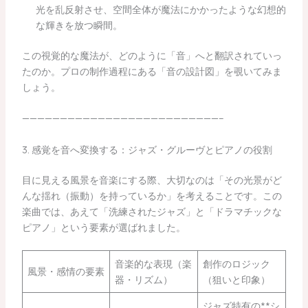
光を乱反射させ、空間全体が魔法にかかったような幻想的
な輝きを放つ瞬間。
この視覚的な魔法が、どのように「音」へと翻訳されていっ
たのか。プロの制作過程にある「音の設計図」を覗いてみま
しょう。
——————————————————————————–
3. 感覚を音へ変換する：ジャズ・グルーヴとピアノの役割
目に見える風景を音楽にする際、大切なのは「その光景がど
んな揺れ（振動）を持っているか」を考えることです。この
楽曲では、あえて「洗練されたジャズ」と「ドラマチックな
ピアノ」という要素が選ばれました。
音楽的な表現（楽
創作のロジック
風景・感情の要素
器・リズム）
（狙いと印象）
ジャズ特有の**シ