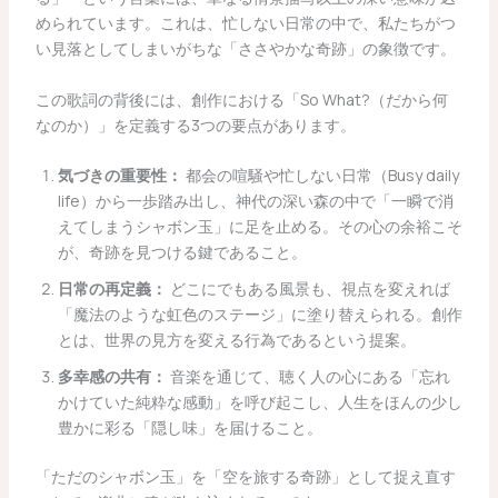
められています。これは、忙しない日常の中で、私たちがつ
い見落としてしまいがちな「ささやかな奇跡」の象徴です。
この歌詞の背後には、創作における「So What?（だから何
なのか）」を定義する3つの要点があります。
気づきの重要性：
都会の喧騒や忙しない日常（Busy daily
life）から一歩踏み出し、神代の深い森の中で「一瞬で消
えてしまうシャボン玉」に足を止める。その心の余裕こそ
が、奇跡を見つける鍵であること。
日常の再定義：
どこにでもある風景も、視点を変えれば
「魔法のような虹色のステージ」に塗り替えられる。創作
とは、世界の見方を変える行為であるという提案。
多幸感の共有：
音楽を通じて、聴く人の心にある「忘れ
かけていた純粋な感動」を呼び起こし、人生をほんの少し
豊かに彩る「隠し味」を届けること。
「ただのシャボン玉」を「空を旅する奇跡」として捉え直す