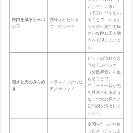
ンコペーション
（裏拍）**を用い
自由を踊るシャボ
洗練されたジャ
ることで、シャボ
ン玉
ズ・グルーヴ
ン玉の不規則で軽
やかな跳ね回る動
きを表現していま
す。
ピアノの流れるよ
うなアルペジオ
（分散和音）を重
ねることで、
噴水と光のきらめ
ドラマチックなピ
**「一音一音が光
き
アノサウンド
を透過させるよう
な」**水の輝きと
幻想感を演出して
います。
空間をたっぷり使
ったメロディによ