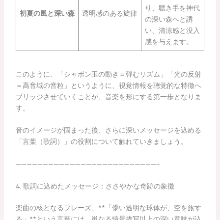
り、聴き手を神代
初夏の風と深い森
透明感のある旋律
の深い森へと誘
い、清涼感と没入
感を与えます。
このように、「シャボン玉の動き＝弾むリズム」「光の反射
＝高音域の音粒」というように、視覚情報を聴覚的な特徴へ
ブリッジさせていくことが、音楽を形にする第一歩となりま
す。
音のイメージが固まった後、さらに深いメッセージを込める
「言葉（歌詞）」の役割について触れていきましょう。
——————————————————————————–
4. 歌詞に込めたメッセージ：ささやかな奇跡の象徴
楽曲の核となるフレーズ、**「儚い透明な球体が、空を旅す
る」**という言葉には、単なる情景描写以上の深い意味が込