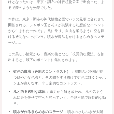
けとなったのは、東京・調布の神代植物公園で出会った、ま
るで夢のような光景でした。
本作は、東京・調布の神代植物公園でバラの見頃に合わせて
開催される、シャボン玉と花々が共演する幻想的なイベント
から生まれた一作です。風に乗り、自由を踊るように空を駆
ける透明なシャボン玉。噴水が魔法をかけるきらめきのステ
ージ……。
この美しい情景から、音楽の核となる「視覚的な魔法」を抽
出すると、以下のポイントに集約されます。
虹色の魔法（色彩のコントラスト）：
満開のバラ園が持
つ鮮やかな色彩と、その間をすり抜けて虹色に輝くシャボ
ン玉が織りなす、非日常的なコントラスト。
風と踊る透明な球体：
重力から解き放たれ、風の気まぐ
れに身を任せて空へと昇っていく、予測不能で躍動的な動
き。
噴水が作るきらめきのステージ：
噴水の水しぶきが太陽