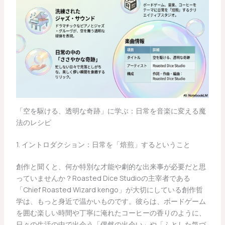
「空を駆ける、透明な奇跡」に学ぶ：日常を音楽に変える魔
法のレシピ
1. イントロダクション：日常を「焙煎」するということ
創作と聞くと、何か特別な才能や劇的な出来事が必要だと思
っていませんか？Roasted Dice Studioの主宰者である
「Chief Roasted Wizard kengo」が大切にしている創作哲
学は、もっと身近で温かいものです。彼らは、ボードゲーム
を囲む楽しい時間や丁寧に淹れたコーヒーの香りのように、
日々の生活の中で出会う「偶然の出会い」や「ふとした気づ