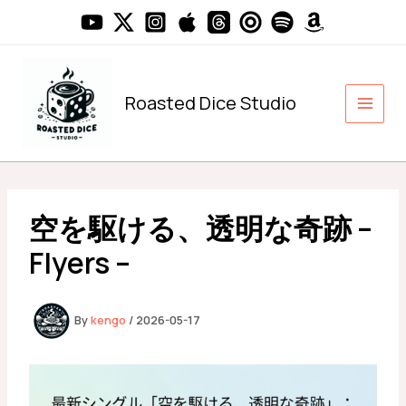
内
容
を
ス
キ
Roasted Dice Studio
ッ
プ
空を駆ける、透明な奇跡 –
Flyers –
By
kengo
/
2026-05-17