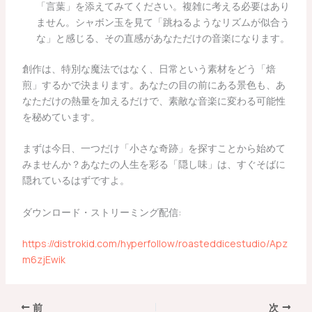
「言葉」を添えてみてください。複雑に考える必要はあり
ません。シャボン玉を見て「跳ねるようなリズムが似合う
な」と感じる、その直感があなただけの音楽になります。
創作は、特別な魔法ではなく、日常という素材をどう「焙
煎」するかで決まります。あなたの目の前にある景色も、あ
なただけの熱量を加えるだけで、素敵な音楽に変わる可能性
を秘めています。
まずは今日、一つだけ「小さな奇跡」を探すことから始めて
みませんか？あなたの人生を彩る「隠し味」は、すぐそばに
隠れているはずですよ。
ダウンロード・ストリーミング配信:
https://distrokid.com/hyperfollow/roasteddicestudio/Apz
m6zjEwik
前
次