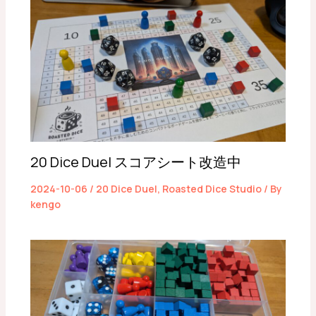
20 Dice Duel スコアシート改造中
2024-10-06
/
20 Dice Duel
,
Roasted Dice Studio
/ By
kengo