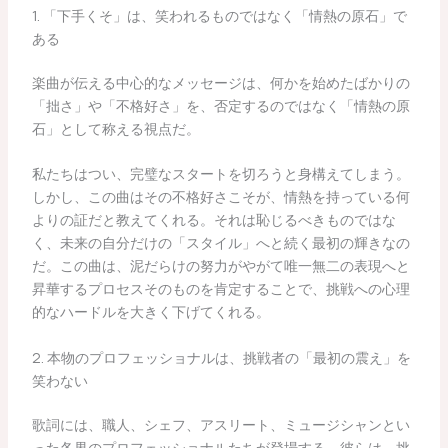
1. 「下手くそ」は、笑われるものではなく「情熱の原石」で
ある
楽曲が伝える中心的なメッセージは、何かを始めたばかりの
「拙さ」や「不格好さ」を、否定するのではなく「情熱の原
石」として称える視点だ。
私たちはつい、完璧なスタートを切ろうと身構えてしまう。
しかし、この曲はその不格好さこそが、情熱を持っている何
よりの証だと教えてくれる。それは恥じるべきものではな
く、未来の自分だけの「スタイル」へと続く最初の輝きなの
だ。この曲は、泥だらけの努力がやがて唯一無二の表現へと
昇華するプロセスそのものを肯定することで、挑戦への心理
的なハードルを大きく下げてくれる。
2. 本物のプロフェッショナルは、挑戦者の「最初の震え」を
笑わない
歌詞には、職人、シェフ、アスリート、ミュージシャンとい
った各界のプロフェッショナルたちが登場する。彼らは、挑