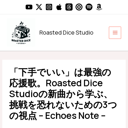
内
容
を
ス
キ
Roasted Dice Studio
ッ
プ
「下手でいい」は最強の
応援歌。Roasted Dice
Studioの新曲から学ぶ、
挑戦を恐れないための3つ
の視点 – Echoes Note –