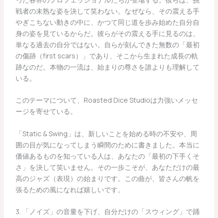
戦者の未熟な姿を決して笑わない。なぜなら、その震える手
やぎこちない動きの中に、かつて同じ道を歩み始めた自分自
身の姿を見ているからだ。彼らがその震える手に見るのは、
単なる過去の自分ではない。自らが刻んできた無数の「最初
の傷跡（first scars）」であり、そこから生まれた成長の軌
跡なのだ。本物の一流は、始まりの尊さを誰よりも理解して
いる。
このテーマについて、Roasted Dice Studioは力強いメッセ
ージを寄せている。
「Static & Swing」は、新しいことを始める時の不安や、周
囲の目が気になってしまう瞬間のために書きました。本当に
価値あるものを知っている人は、あなたの「最初の下手くそ
さ」を決して笑いません。その一歩こそが、あなただけの最
高のジャズ（表現）の始まりです。この曲が、皆さんの帆を
張るための風になれば嬉しいです。
3. 「ノイズ」の音量を下げ、自分だけの「スウィング」で踊