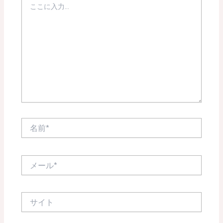
こ
に
入
力…
名
前
*
メ
ー
ル
*
サ
イ
ト