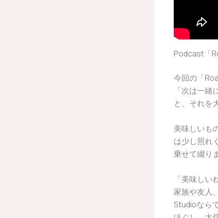
Podcast
今回の「Roa
「次は一緒
と、それを
美味しいも
は少し照れ
乗せて綴り
「美味しい
家族や友人、
Studio
ほぐし、大