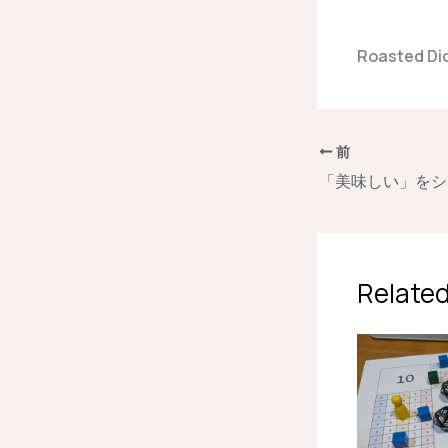
Roasted Di
前
Related