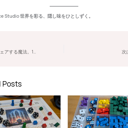
ce Studio
世界を彩る、隠し味をひとしずく。
「美味しい」をシェアする魔法。145曲目のシングルに見る、日常を彩る豊かなヒント – Echoes Note –
次は
 Posts