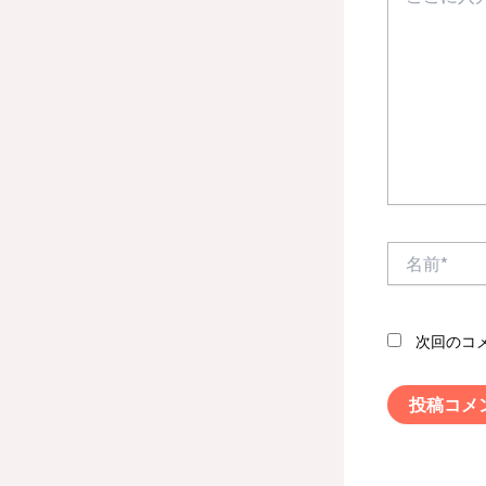
に
入
力…
名
前
*
次回のコ