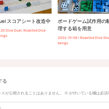
e Duel スコアシート改造中
ボードゲーム試作用の
理する箱を用意
/
20 Dice Duel
,
Roasted Dice
engo
2024-10-08
/
Roasted Dice Stu
kengo
する
レスが公開されることはありません。
※
が付いている欄は必須