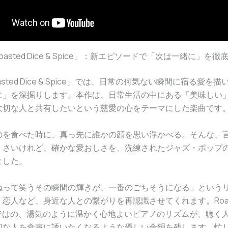
「Roasted Dice & Spice」：新エピソードで「次は一緒に」を
sted Dice & Spice」では、日常の何気ない瞬間に宿る愛を
に」を深掘りします。本作は、日常生活の中にある「美味しい
大切な人と共有したいという慈愛の心をテーマにした楽曲です
のを食べた時に、真っ先に誰かの顔を思い浮かべる。そんな、
くさいけれど、確かな愛おしさを、洗練されたジャズ・ポップ
ました。
ねって笑うその瞬間の輝きが、一番のごちそうになる」という
恋人など、身近な人との繋がりを再認識させてくれます。Roaste
ならではの、湯気のように温かく心地よいピアノのリズムが、聴く
切な人を食事に誘いたくなるような優しい余韻を残します。忙