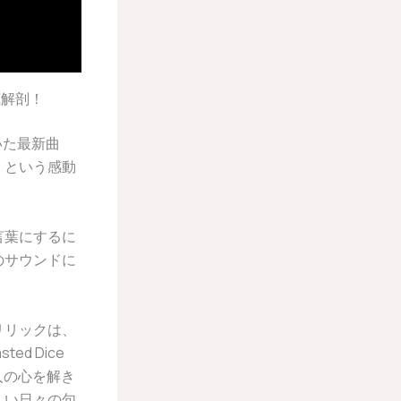
徹底解剖！
描いた最新曲
」という感動
。
言葉にするに
のサウンドに
リリックは、
d Dice
人の心を解き
しい日々の句