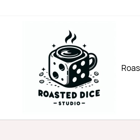
内
容
を
ス
キ
ッ
プ
Roas