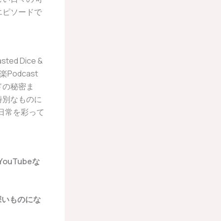
エピソードで
ted Dice &
odcast
ドの秘密ま
特別なものに
たの日常を彩って
、YouTubeな
い深いものにな