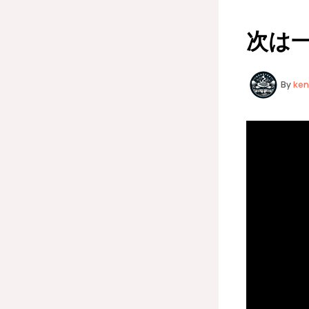
次は一緒に
By
ke