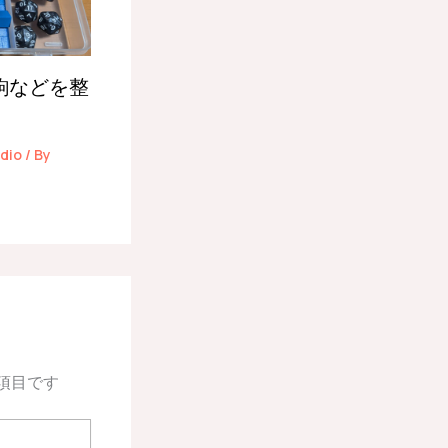
駒などを整
dio
/ By
項目です