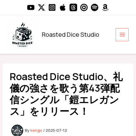
内
容
を
ス
キ
Roasted Dice Studio
ッ
プ
Roasted Dice Studio、礼
儀の強さを歌う第43弾配
信シングル「鎧エレガン
ス」をリリース！
By
kengo
/
2025-07-12