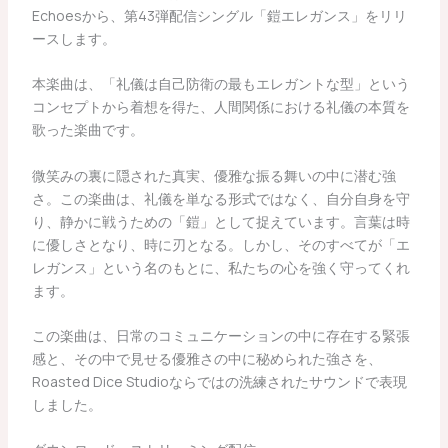
Echoesから、第43弾配信シングル「鎧エレガンス」をリリ
ースします。
本楽曲は、「礼儀は自己防衛の最もエレガントな型」という
コンセプトから着想を得た、人間関係における礼儀の本質を
歌った楽曲です。
微笑みの裏に隠された真実、優雅な振る舞いの中に潜む強
さ。この楽曲は、礼儀を単なる形式ではなく、自分自身を守
り、静かに戦うための「鎧」として捉えています。言葉は時
に優しさとなり、時に刃となる。しかし、そのすべてが「エ
レガンス」という名のもとに、私たちの心を強く守ってくれ
ます。
この楽曲は、日常のコミュニケーションの中に存在する緊張
感と、その中で見せる優雅さの中に秘められた強さを、
Roasted Dice Studioならではの洗練されたサウンドで表現
しました。