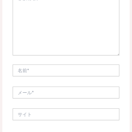
に
入
力…
名
前
*
メ
ー
ル
*
サ
イ
ト