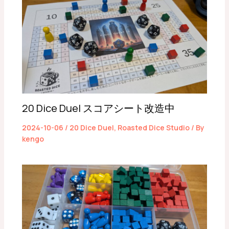
20 Dice Duel スコアシート改造中
2024-10-06
/
20 Dice Duel
,
Roasted Dice Studio
/ By
kengo