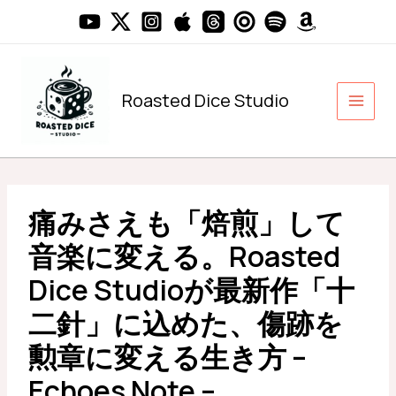
内
容
を
ス
キ
Roasted Dice Studio
ッ
プ
痛みさえも「焙煎」して
音楽に変える。Roasted
Dice Studioが最新作「十
二針」に込めた、傷跡を
勲章に変える生き方 –
Echoes Note –