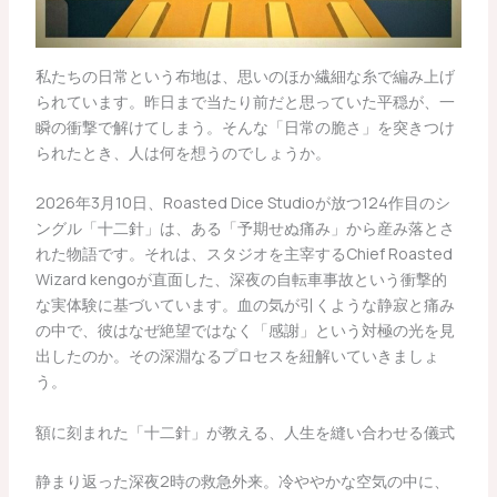
私たちの日常という布地は、思いのほか繊細な糸で編み上げ
られています。昨日まで当たり前だと思っていた平穏が、一
瞬の衝撃で解けてしまう。そんな「日常の脆さ」を突きつけ
られたとき、人は何を想うのでしょうか。
2026年3月10日、Roasted Dice Studioが放つ124作目のシ
ングル「十二針」は、ある「予期せぬ痛み」から産み落とさ
れた物語です。それは、スタジオを主宰するChief Roasted
Wizard kengoが直面した、深夜の自転車事故という衝撃的
な実体験に基づいています。血の気が引くような静寂と痛み
の中で、彼はなぜ絶望ではなく「感謝」という対極の光を見
出したのか。その深淵なるプロセスを紐解いていきましょ
う。
額に刻まれた「十二針」が教える、人生を縫い合わせる儀式
静まり返った深夜2時の救急外来。冷ややかな空気の中に、