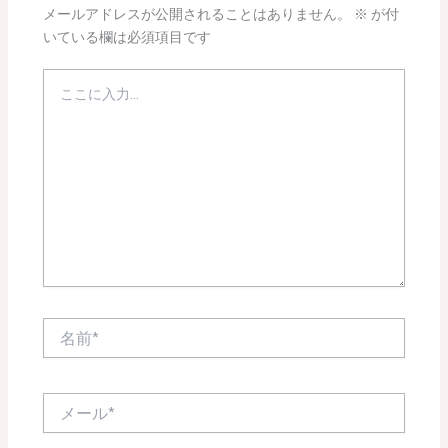
メールアドレスが公開されることはありません。
※
が付
いている欄は必須項目です
こ
こ
に
入
力…
名
前
*
メ
ー
ル