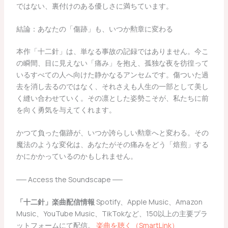
ではない、裏付けのある優しさに満ちています。
結論：あなたの「傷跡」も、いつか勲章に変わる
本作「十二針」は、単なる事故の記録ではありません。今こ
の瞬間、目に見えない「痛み」を抱え、孤独な夜を彷徨って
いるすべての人へ向けた静かなるアンセムです。傷ついた過
去を消し去るのではなく、それさえも人生の一部として美し
く縫い合わせていく。その凛とした姿勢こそが、私たちに前
を向く勇気を与えてくれます。
かつて負った傷跡が、いつか誇らしい勲章へと変わる。その
魔法のような変化は、あなたがその痛みをどう「焙煎」する
かにかかっているのかもしれません。
── Access the Soundscape ──
「十二針」楽曲配信情報
Spotify、Apple Music、Amazon
Music、YouTube Music、TikTokなど、150以上の主要プラ
ットフォームにて配信。
楽曲を聴く（SmartLink）