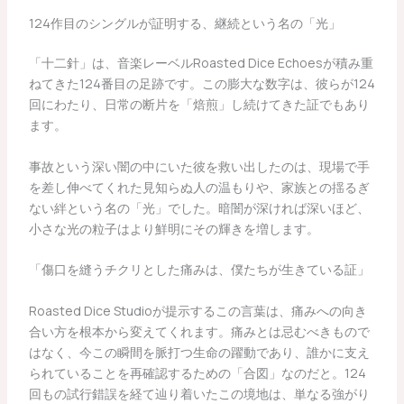
124作目のシングルが証明する、継続という名の「光」
「十二針」は、音楽レーベルRoasted Dice Echoesが積み重
ねてきた124番目の足跡です。この膨大な数字は、彼らが124
回にわたり、日常の断片を「焙煎」し続けてきた証でもあり
ます。
事故という深い闇の中にいた彼を救い出したのは、現場で手
を差し伸べてくれた見知らぬ人の温もりや、家族との揺るぎ
ない絆という名の「光」でした。暗闇が深ければ深いほど、
小さな光の粒子はより鮮明にその輝きを増します。
「傷口を縫うチクリとした痛みは、僕たちが生きている証」
Roasted Dice Studioが提示するこの言葉は、痛みへの向き
合い方を根本から変えてくれます。痛みとは忌むべきもので
はなく、今この瞬間を脈打つ生命の躍動であり、誰かに支え
られていることを再確認するための「合図」なのだと。124
回もの試行錯誤を経て辿り着いたこの境地は、単なる強がり