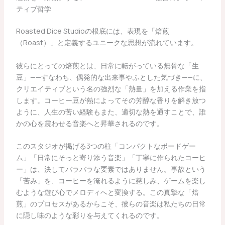
ティブ哲学
Roasted Dice Studioの根底には、表現を「焙煎
（Roast）」と定義するユニークな思想が流れています。
彼らにとっての焙煎とは、日常に転がっている無骨な「生
豆」——すなわち、偶発的な出来事やふとした気づき——に、
クリエイティブという名の強烈な「熱量」を加える作業を指
します。コーヒー豆が熱によってその芳醇な香りを解き放つ
ように、人生の苦い経験もまた、適切な熱を通すことで、誰
かの心を震わせる音楽へと昇華されるのです。
このスタジオが掲げる3つの柱「コンパクトなボードゲー
ム」「日常にそっと寄り添う音楽」「丁寧に作られたコーヒ
ー」は、決してバラバラな要素ではありません。事故という
「苦み」を、コーヒーを淹れるように慈しみ、ゲームを楽し
むような遊び心でメロディへと変換する。この真摯な「焙
煎」のプロセスがあるからこそ、彼らの音楽は私たちの日常
に隠し味のような彩りを与えてくれるのです。