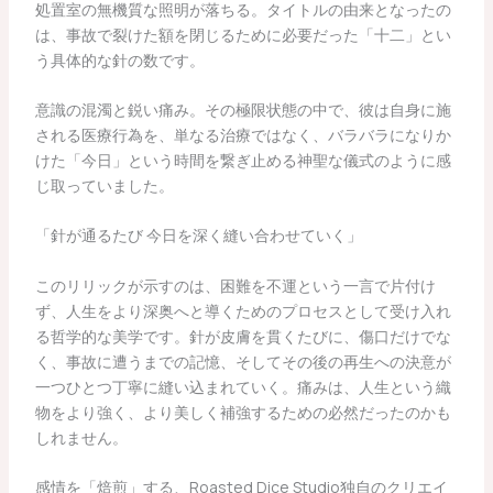
処置室の無機質な照明が落ちる。タイトルの由来となったの
は、事故で裂けた額を閉じるために必要だった「十二」とい
う具体的な針の数です。
意識の混濁と鋭い痛み。その極限状態の中で、彼は自身に施
される医療行為を、単なる治療ではなく、バラバラになりか
けた「今日」という時間を繋ぎ止める神聖な儀式のように感
じ取っていました。
「針が通るたび 今日を深く縫い合わせていく」
このリリックが示すのは、困難を不運という一言で片付け
ず、人生をより深奥へと導くためのプロセスとして受け入れ
る哲学的な美学です。針が皮膚を貫くたびに、傷口だけでな
く、事故に遭うまでの記憶、そしてその後の再生への決意が
一つひとつ丁寧に縫い込まれていく。痛みは、人生という織
物をより強く、より美しく補強するための必然だったのかも
しれません。
感情を「焙煎」する、Roasted Dice Studio独自のクリエイ