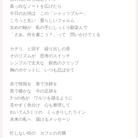
真っ白なノートを広げたら
今日のお供は この「シャッツブルー」
ころっと丸い 愛らしいフォルム
太めの軸が 私の手にしっくり馴染んで
「さあ、何を書こう？」って 問いかけてくる
カチリ、と回す 繰り出しの音
そのリズムが 思考のスイッチ
シンプルで丈夫な 銀色のクリップ
胸のポケットに いつも忍ばせて
赤で情熱を 青で冷静を
黒で確かな 今の足跡を
3つの色が ワルツを踊るように
見やすく色分け 心も整理して
れいてん5ミリの くっきりしたライン
未来の私へ 届けるメッセージ
忙しない街の カフェの片隅