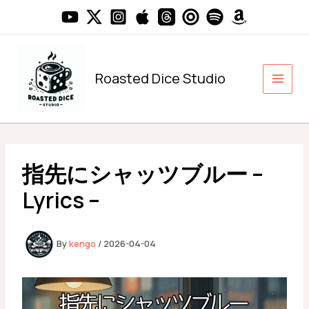
内
容
を
ス
キ
Roasted Dice Studio
ッ
プ
指先にシャッツブルー –
Lyrics –
By
kengo
/
2026-04-04