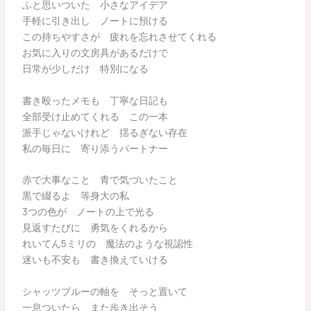
ふと思いついた 小さなアイデア
手軽に引き出し ノートに預ける
この持ちやすさが 疲れを忘れさせてくれる
お気に入りの文房具があるだけで
日常が少しだけ 特別になる
書き殴ったメモも 丁寧な日記も
全部受け止めてくれる この一本
派手じゃないけれど 揺るぎない存在
私の毎日に 寄り添うパートナー
赤で大事なこと 青で気づいたこと
黒で綴るよ 等身大の私
3つの色が ノートの上で光る
見返すたびに 勇気をくれるから
れいてん5ミリの 魔法のような視認性
迷いも不安も 書き換えていける
シャッツブルーの軸を そっと置いて
一息ついたら また歩き出そう