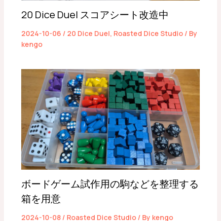
20 Dice Duel スコアシート改造中
2024-10-06
/
20 Dice Duel
,
Roasted Dice Studio
/ By
kengo
ボードゲーム試作用の駒などを整理する
箱を用意
2024-10-08
/
Roasted Dice Studio
/ By
kengo